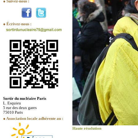
● Suivez-nous :
● Écrivez-nous :
Sortir du nucléaire Paris
L. Esquieu
5 rue des deux gares
75010 Paris
● Association locale adhérente au :
Haute résolution