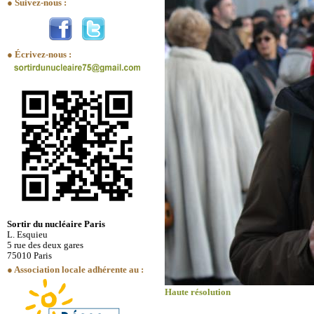
● Suivez-nous :
● Écrivez-nous :
Sortir du nucléaire Paris
L. Esquieu
5 rue des deux gares
75010 Paris
● Association locale adhérente au :
Haute résolution