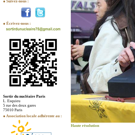
● Suivez-nous :
● Écrivez-nous :
Sortir du nucléaire Paris
L. Esquieu
5 rue des deux gares
75010 Paris
● Association locale adhérente au :
Haute résolution