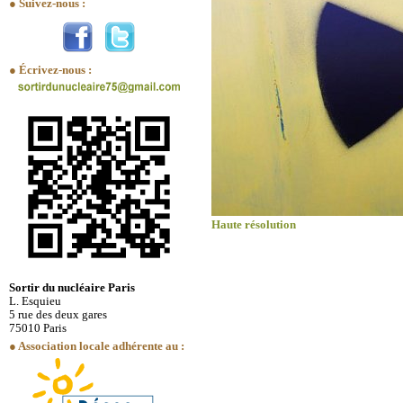
● Suivez-nous :
● Écrivez-nous :
Haute résolution
Sortir du nucléaire Paris
L. Esquieu
5 rue des deux gares
75010 Paris
● Association locale adhérente au :