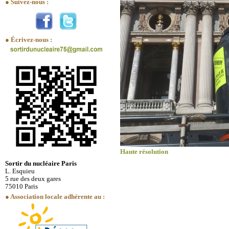
● Suivez-nous :
● Écrivez-nous :
Haute résolution
Sortir du nucléaire Paris
L. Esquieu
5 rue des deux gares
75010 Paris
● Association locale adhérente au :