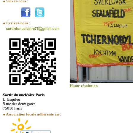
● Suivez-nous :
● Écrivez-nous :
Haute résolution
Sortir du nucléaire Paris
L. Esquieu
5 rue des deux gares
75010 Paris
● Association locale adhérente au :