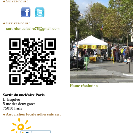
● Suivez-nous :
● Écrivez-nous :
Haute résolution
Sortir du nucléaire Paris
L. Esquieu
5 rue des deux gares
75010 Paris
● Association locale adhérente au :