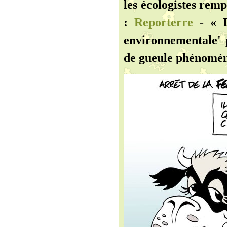
les écologistes rem
:
Reporterre
-
« 
environnementale' 
de gueule phénoména