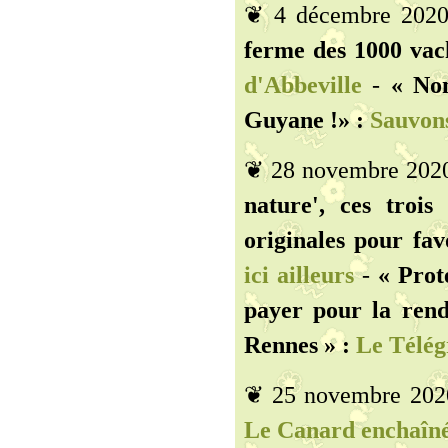
❦ 4 décembre 202
ferme des 1000 vach
d'Abbeville
-
« Non
Guyane !» :
Sauvons
❦ 28 novembre 202
nature', ces trois
originales pour favo
ici ailleurs
-
« Prot
payer pour la rend
Rennes » :
Le Télé
❦ 25 novembre 202
Le Canard enchaîn