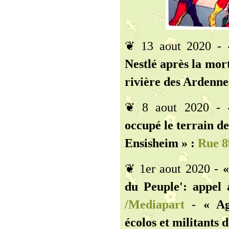
❦ 13 aout 2020 -
Nestlé après la mort
rivière des Ardennes
❦ 8 aout 2020 -
occupé le terrain d
Ensisheim » :
Rue 8
❦ 1er aout 2020 -
«
du Peuple': appel 
/Mediapart
-
« Ag
écolos et militants d