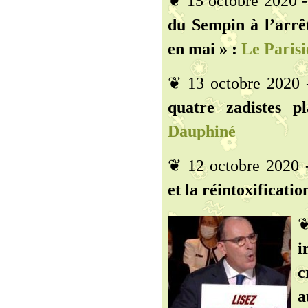
❦ 15 octobre 2020 
du Sempin à l’arrêt
en mai » :
Le Parisi
❦ 13 octobre 2020
quatre zadistes 
Dauphiné
❦ 12 octobre 2020
et la réintoxificati
❦
i
c
a