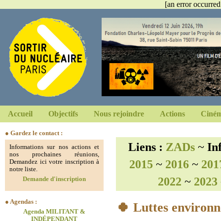
[an error occurred
Accueil
Objectifs
Nous rejoindre
Actions
Ciném
● Gardez le contact :
Liens :
ZADs
~
In
Informations sur nos actions et
nos prochaines réunions,
2015
~
2016
~
201
Demandez ici votre inscription à
notre liste.
2022
~
2023
Demande d'inscription
● Agendas :
🍀 Luttes environn
Agenda MILITANT &
INDÉPENDANT