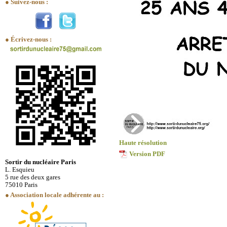
● Suivez-nous :
● Écrivez-nous :
Haute résolution
Version PDF
Sortir du nucléaire Paris
L. Esquieu
5 rue des deux gares
75010 Paris
● Association locale adhérente au :