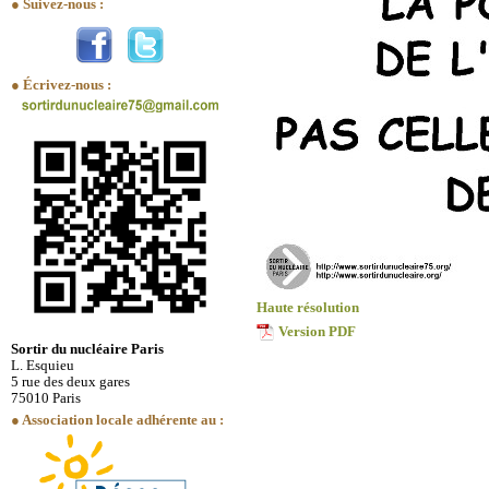
● Suivez-nous :
● Écrivez-nous :
Haute résolution
Version PDF
Sortir du nucléaire Paris
L. Esquieu
5 rue des deux gares
75010 Paris
● Association locale adhérente au :