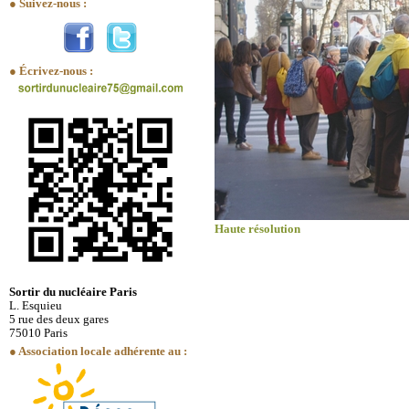
● Suivez-nous :
● Écrivez-nous :
Haute résolution
Sortir du nucléaire Paris
L. Esquieu
5 rue des deux gares
75010 Paris
● Association locale adhérente au :