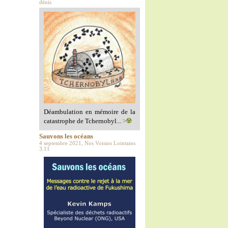
dénis
Déambulation en mémoire de la
catastrophe de Tchernobyl...
>☢️
Sauvons les océans
4 septembre 2021, Nos Voisins Lointains
3.11