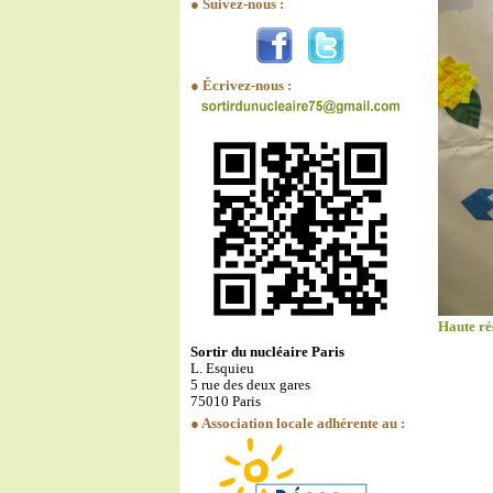
● Suivez-nous :
● Écrivez-nous :
Haute ré
Sortir du nucléaire Paris
L. Esquieu
5 rue des deux gares
75010 Paris
● Association locale adhérente au :