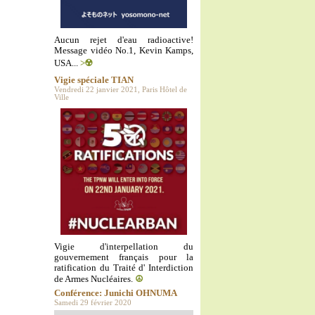
Aucun rejet d'eau radioactive!
Message vidéo No.1, Kevin Kamps,
USA...
>☢️
Vigie spéciale TIAN
Vendredi 22 janvier 2021, Paris Hôtel de
Ville
Vigie d'interpellation du
gouvernement français pour la
ratification du Traité d' Interdiction
de Armes Nucléaires.
☮️
Conférence: Junichi OHNUMA
Samedi 29 février 2020