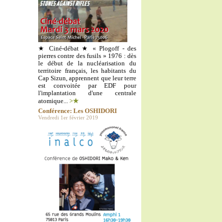
★ Ciné-débat ★ « Plogoff - des
pierres contre des fusils » 1976 : dès
le début de la nucléarisation du
territoire français, les habitants du
Cap Sizun, apprennent que leur terre
est convoitée par EDF pour
l'implantation d'une centrale
atomique...
>★
Conférence: Les OSHIDORI
Vendredi 1er février 2019