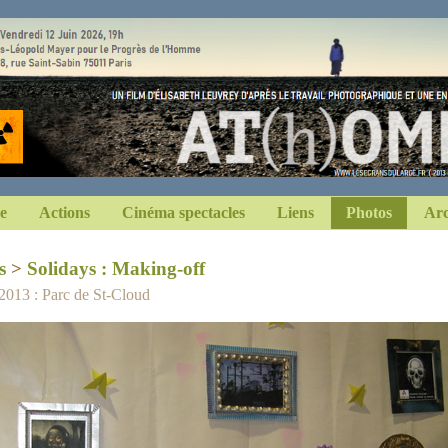
e
Actions
Cinéma spectacles
Liens
Photos
Arc
s
>
Solidays : Making-off
 2013 : Parc de St-Cloud