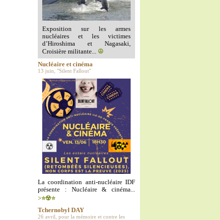
Exposition sur les armes
nucléaires et les victimes
d’Hiroshima et Nagasaki,
Croisière militante...
☮️
Nucléaire et cinéma
13 juin, "Silent Fallout"
La coordination anti-nucléaire IDF
présente : Nucléaire & cinéma...
>⭐️☢️⭐️
Tchernobyl DAY
26 avril, pour la mémoire et contre les