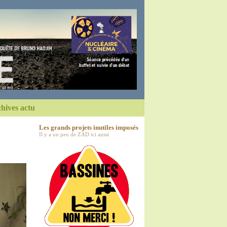
hives actu
Les grands projets inutiles imposés
Il y a un peu de ZAD ici aussi