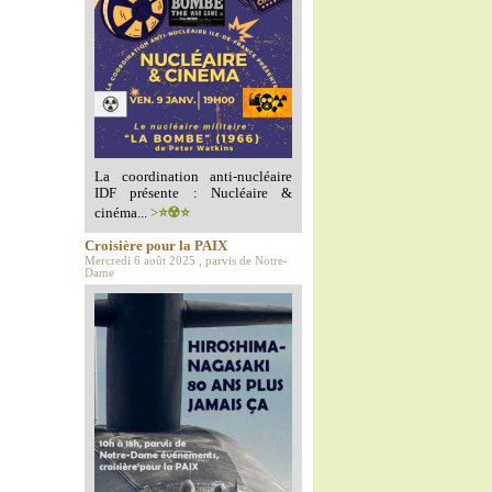
La coordination anti-nucléaire
IDF présente : Nucléaire &
cinéma...
>⭐️☢️⭐️
Croisière pour la PAIX
Mercredi 6 août 2025 , parvis de Notre-
Dame