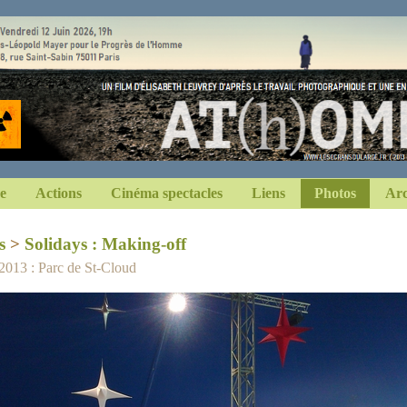
e
Actions
Cinéma spectacles
Liens
Photos
Arc
s
>
Solidays : Making-off
 2013 : Parc de St-Cloud