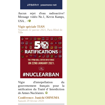
Aucun rejet d'eau radioactive!
Message vidéo No.1, Kevin Kamps,
USA...
>☢️
Vigie spéciale TIAN
Vendredi 22 janvier 2021, Paris Hôtel de
Ville
Vigie d'interpellation du
gouvernement français pour la
ratification du Traité d' Interdiction
de Armes Nucléaires.
☮️
Conférence: Junichi OHNUMA
Samedi 29 février 2020