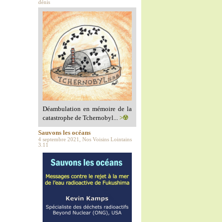
dénis
Déambulation en mémoire de la
catastrophe de Tchernobyl...
>☢️
Sauvons les océans
4 septembre 2021, Nos Voisins Lointains
3.11