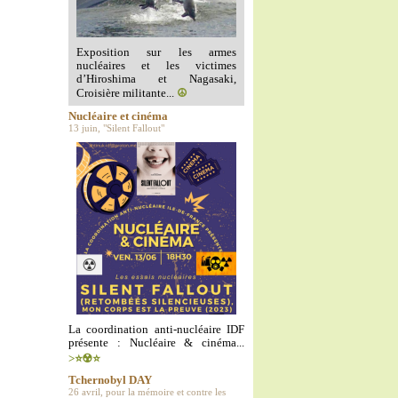
Exposition sur les armes
nucléaires et les victimes
d’Hiroshima et Nagasaki,
Croisière militante...
☮️
Nucléaire et cinéma
13 juin, "Silent Fallout"
La coordination anti-nucléaire IDF
présente : Nucléaire & cinéma...
>⭐️☢️⭐️
Tchernobyl DAY
26 avril, pour la mémoire et contre les