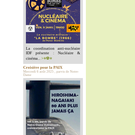
La coordination anti-nucléaire
IDF présente : Nucléaire &
cinéma...
>⭐️☢️⭐️
Croisière pour la PAIX
Mercredi 6 août 2025 , parvis de Notre-
Dame