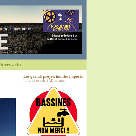
hives actu
Les grands projets inutiles imposés
Il y a un peu de ZAD ici aussi