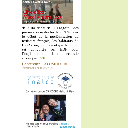
★ Ciné-débat ★ « Plogoff - des
pierres contre des fusils » 1976 : dès
le début de la nucléarisation du
territoire français, les habitants du
Cap Sizun, apprennent que leur terre
est convoitée par EDF pour
l'implantation d'une centrale
atomique...
>★
Conférence: Les OSHIDORI
Vendredi 1er février 2019