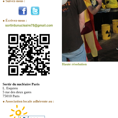
● Suivez-nous :
● Écrivez-nous :
Haute résolution
Sortir du nucléaire Paris
L. Esquieu
5 rue des deux gares
75010 Paris
● Association locale adhérente au :