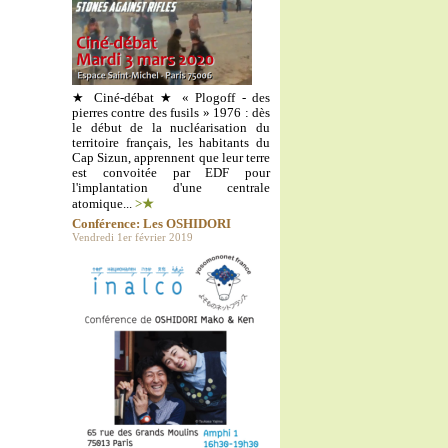
★ Ciné-débat ★ « Plogoff - des
pierres contre des fusils » 1976 : dès
le début de la nucléarisation du
territoire français, les habitants du
Cap Sizun, apprennent que leur terre
est convoitée par EDF pour
l'implantation d'une centrale
atomique...
>★
Conférence: Les OSHIDORI
Vendredi 1er février 2019