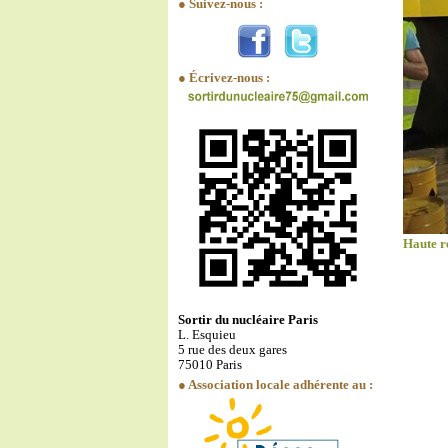
● Suivez-nous :
● Écrivez-nous :
Haute r
Sortir du nucléaire Paris
L. Esquieu
5 rue des deux gares
75010 Paris
● Association locale adhérente au :