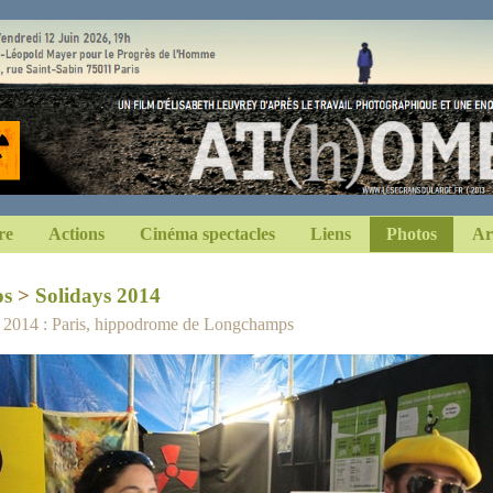
re
Actions
Cinéma spectacles
Liens
Photos
Ar
os
>
Solidays 2014
n 2014 : Paris, hippodrome de Longchamps