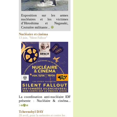
Exposition sur les armes
nucléaires et les victimes
d’Hiroshima et Nagasaki,
Croisière militante...
☮️
Nucléaire et cinéma
13 juin, "Silent Fallout"
La coordination anti-nucléaire IDF
présente : Nucléaire & cinéma...
>⭐️☢️⭐️
Tchernobyl DAY
26 avril, pour la mémoire et contre les