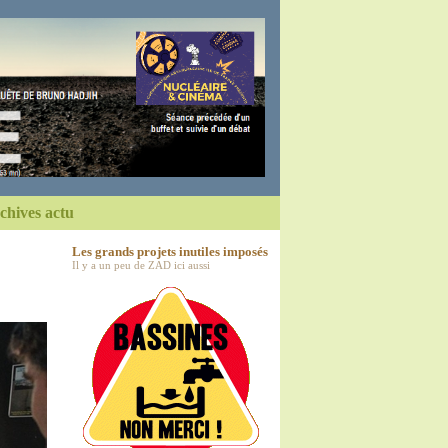
chives actu
Les grands projets inutiles imposés
Il y a un peu de ZAD ici aussi