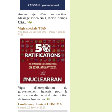
Aucun rejet d'eau radioactive!
Message vidéo No.1, Kevin Kamps,
USA...
>☢️
Vigie spéciale TIAN
Vendredi 22 janvier 2021, Paris Hôtel de
Ville
Vigie d'interpellation du
gouvernement français pour la
ratification du Traité d' Interdiction
de Armes Nucléaires.
☮️
Conférence: Junichi OHNUMA
Samedi 29 février 2020