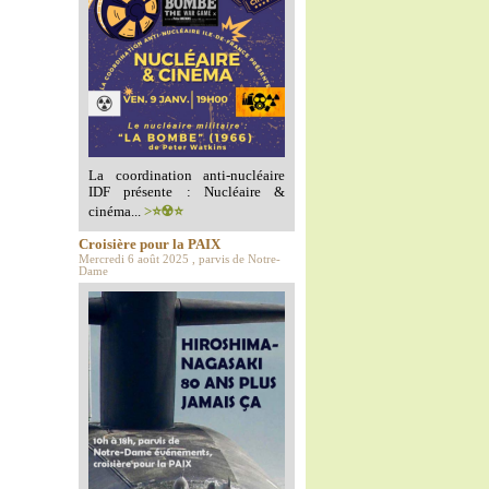
La coordination anti-nucléaire
IDF présente : Nucléaire &
cinéma...
>⭐️☢️⭐️
Croisière pour la PAIX
Mercredi 6 août 2025 , parvis de Notre-
Dame