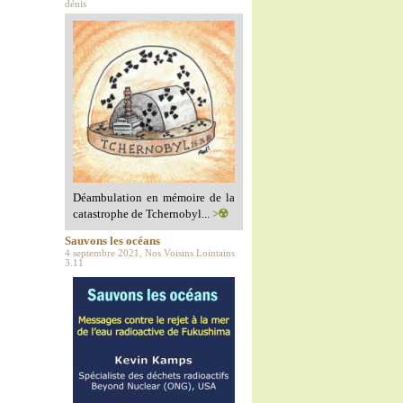
dénis
Déambulation en mémoire de la
catastrophe de Tchernobyl...
>☢️
Sauvons les océans
4 septembre 2021, Nos Voisins Lointains
3.11