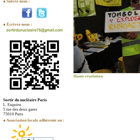
● Suivez-nous :
● Écrivez-nous :
Haute résolution
Sortir du nucléaire Paris
L. Esquieu
5 rue des deux gares
75010 Paris
● Association locale adhérente au :