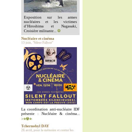
Exposition sur les armes
nucléaires et les victimes
d’Hiroshima et Nagasaki,
Croisière militante...
☮️
Nucléaire et cinéma
13 juin, "Silent Fallout"
La coordination anti-nucléaire IDF
présente : Nucléaire & cinéma...
>⭐️☢️⭐️
Tchernobyl DAY
26 avril, pour la mémoire et contre les