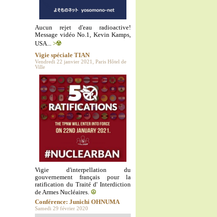
Aucun rejet d'eau radioactive!
Message vidéo No.1, Kevin Kamps,
USA...
>☢️
Vigie spéciale TIAN
Vendredi 22 janvier 2021, Paris Hôtel de
Ville
Vigie d'interpellation du
gouvernement français pour la
ratification du Traité d' Interdiction
de Armes Nucléaires.
☮️
Conférence: Junichi OHNUMA
Samedi 29 février 2020