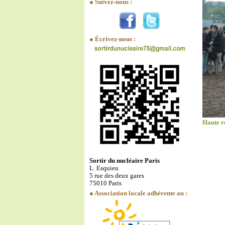
● Suivez-nous :
● Écrivez-nous :
Haute r
Sortir du nucléaire Paris
L. Esquieu
5 rue des deux gares
75010 Paris
● Association locale adhérente au :