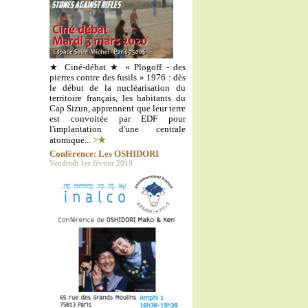
★ Ciné-débat ★ « Plogoff - des
pierres contre des fusils » 1976 : dès
le début de la nucléarisation du
territoire français, les habitants du
Cap Sizun, apprennent que leur terre
est convoitée par EDF pour
l'implantation d'une centrale
atomique...
>★
Conférence: Les OSHIDORI
Vendredi 1er février 2019