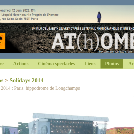
re
Actions
Cinéma spectacles
Liens
Photos
Ar
os
>
Solidays 2014
n 2014 : Paris, hippodrome de Longchamps