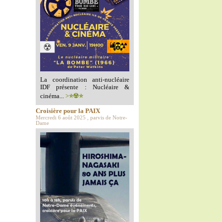
La coordination anti-nucléaire
IDF présente : Nucléaire &
cinéma...
>⭐️☢️⭐️
Croisière pour la PAIX
Mercredi 6 août 2025 , parvis de Notre-
Dame