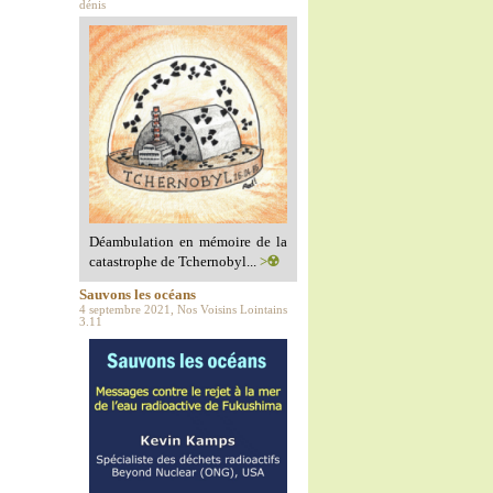
dénis
Déambulation en mémoire de la
catastrophe de Tchernobyl...
>☢️
Sauvons les océans
4 septembre 2021, Nos Voisins Lointains
3.11