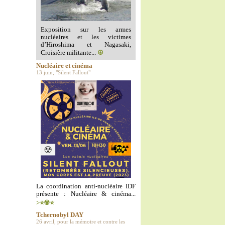
Exposition sur les armes
nucléaires et les victimes
d’Hiroshima et Nagasaki,
Croisière militante...
☮️
Nucléaire et cinéma
13 juin, "Silent Fallout"
La coordination anti-nucléaire IDF
présente : Nucléaire & cinéma...
>⭐️☢️⭐️
Tchernobyl DAY
26 avril, pour la mémoire et contre les