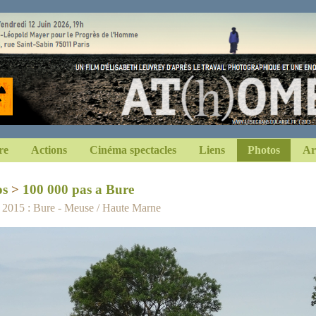
re
Actions
Cinéma spectacles
Liens
Photos
Ar
os
>
100 000 pas a Bure
n 2015 : Bure - Meuse / Haute Marne