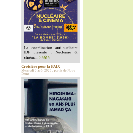
La coordination anti-nucléaire
IDF présente : Nucléaire &
cinéma...
>⭐️☢️⭐️
Croisière pour la PAIX
Mercredi 6 août 2025 , parvis de Notre-
Dame