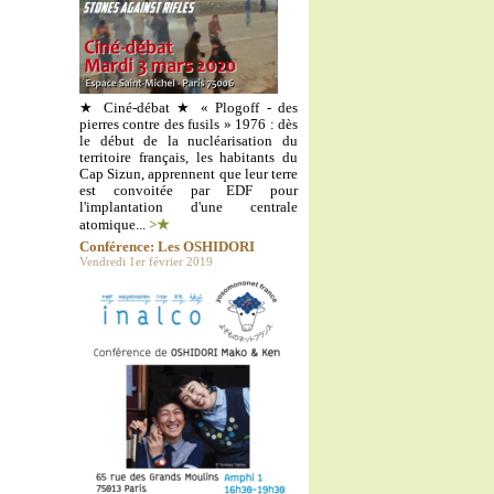
★ Ciné-débat ★ « Plogoff - des
pierres contre des fusils » 1976 : dès
le début de la nucléarisation du
territoire français, les habitants du
Cap Sizun, apprennent que leur terre
est convoitée par EDF pour
l'implantation d'une centrale
atomique...
>★
Conférence: Les OSHIDORI
Vendredi 1er février 2019