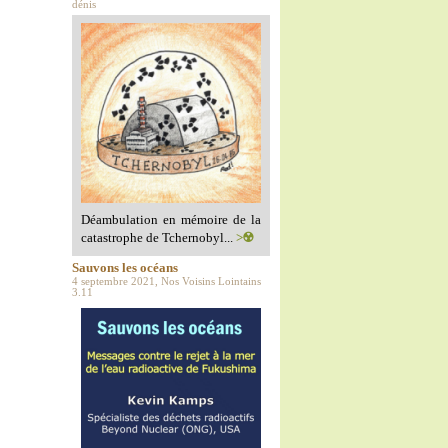
dénis
Déambulation en mémoire de la
catastrophe de Tchernobyl...
>☢️
Sauvons les océans
4 septembre 2021, Nos Voisins Lointains
3.11