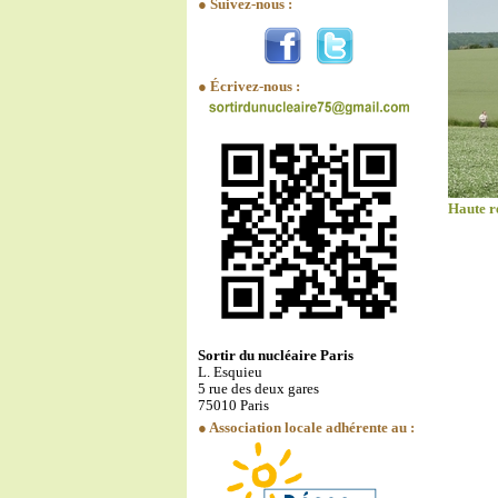
● Suivez-nous :
● Écrivez-nous :
Haute r
Sortir du nucléaire Paris
L. Esquieu
5 rue des deux gares
75010 Paris
● Association locale adhérente au :