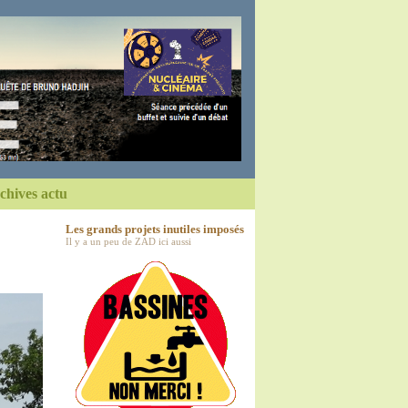
chives actu
Les grands projets inutiles imposés
Il y a un peu de ZAD ici aussi