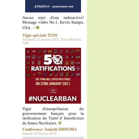
Aucun rejet d'eau radioactive!
Message vidéo No.1, Kevin Kamps,
USA...
>☢️
Vigie spéciale TIAN
Vendredi 22 janvier 2021, Paris Hôtel de
Ville
Vigie d'interpellation du
gouvernement français pour la
ratification du Traité d' Interdiction
de Armes Nucléaires.
☮️
Conférence: Junichi OHNUMA
Samedi 29 février 2020