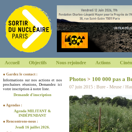
Accueil
Objectifs
Nous rejoindre
Actions
Ciném
● Gardez le contact :
Photos
>
100 000 pas a B
Informations sur nos actions et nos
prochaines réunions, Demandez ici
07 juin 2015 : Bure - Meuse / H
votre inscription à notre liste.
Demande d'inscription
● Agendas :
Agenda MILITANT &
INDÉPENDANT
● Rencontrons-nous :
Jeudi 16 juillet 2026.