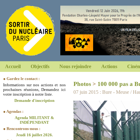
Accueil
Objectifs
Nous rejoindre
Actions
Ciném
● Gardez le contact :
Photos
>
100 000 pas a B
Informations sur nos actions et nos
prochaines réunions, Demandez ici
07 juin 2015 : Bure - Meuse / H
votre inscription à notre liste.
Demande d'inscription
● Agendas :
Agenda MILITANT &
INDÉPENDANT
● Rencontrons-nous :
Jeudi 16 juillet 2026.