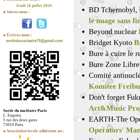
Jeudi 16 juillet 2026.
BD Tchernobyl, 
● Suivez-nous :
le nuage sans fi
Beyond nuclear
● Écrivez-nous :
Bridget Kyoto
B
Bure à cuire le 
Bure Zone Libr
Comité antinucl
Komitee Freibu
Don't forget Fu
Art&Music Pro
Sortir du nucléaire Paris
L. Esquieu
EARTH-The Oper
5 rue des deux gares
75010 Paris
Operators' Man
● Association locale adhérente au :