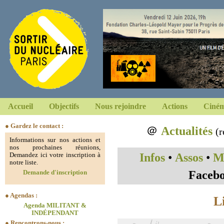
Accueil
Objectifs
Nous rejoindre
Actions
Ciném
● Gardez le contact :
＠
Actualités
(r
Informations sur nos actions et
nos prochaines réunions,
Infos
•
Assos
•
Mi
Demandez ici votre inscription à
notre liste.
Faceb
Demande d'inscription
● Agendas :
L
Agenda MILITANT &
INDÉPENDANT
● Rencontrons-nous :