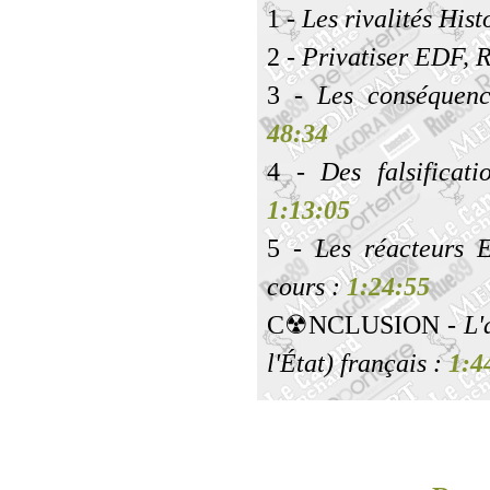
1
- Les rivalités His
2
- Privatiser EDF,
3
- Les conséquenc
48:34
4
- Des falsificati
1:13:05
5
- Les réacteurs 
cours :
1:24:55
C☢NCLUSION
- L'
l'État) français :
1:4