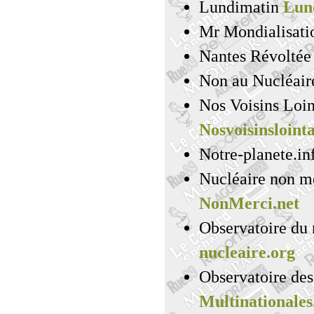
Lundimatin
Lun
Mr Mondialisat
Nantes Révolté
Non au Nucléai
Nos Voisins Loin
Nosvoisinsloint
Notre-planete.i
Nucléaire non m
NonMerci.net
Observatoire du
nucleaire.org
Observatoire des
Multinationales