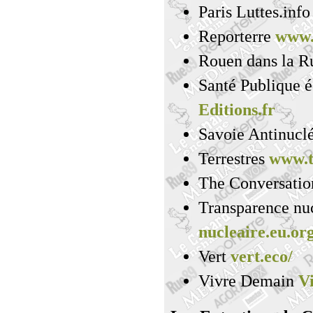
Paris Luttes.inf
Reporterre
www.
Rouen dans la 
Santé Publique é
Editions.fr
Savoie Antinucl
Terrestres
www.t
The Conversati
Transparence nu
nucleaire.eu.org
Vert
vert.eco/
Vivre Demain
V