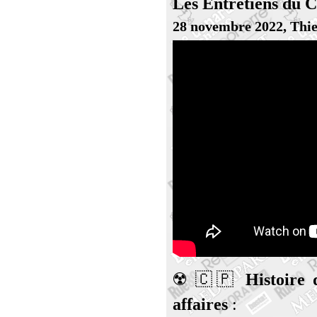
Les Entretiens du C
28 novembre 2022, Thie
☢️ 🇨🇵
Histoire d
affaires
: