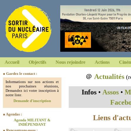
Accueil
Objectifs
Nous rejoindre
Actions
Ciném
● Gardez le contact :
＠
Actualités
(r
Informations sur nos actions et
nos prochaines réunions,
Infos
•
Assos
•
Mi
Demandez ici votre inscription à
notre liste.
Faceb
Demande d'inscription
● Agendas :
Liens d'act
Agenda MILITANT &
INDÉPENDANT
● Rencontrons-nous :