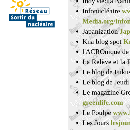
IndyMédia Nant
Infonucléaire
ww
Media.org/infon
Japanization
Jap
Kna blog spot
Kn
l'ACROnique de
La Relève et la 
Le blog de Fuk
Le blog de Jeud
Le magazine Gr
greenlife.com
Le Poulpe
www.l
Les Jours
lesjour