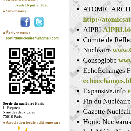
Jeudi 16 juillet 2026.
ATOMIC ARCH
● Suivez-nous :
http://atomicsa
AIPRI
AIPRI.bl
● Écrivez-nous :
Comité de Réflex
Nucléaire
www.C
Consoglobe
www
ÉchoÉchanges F
echoechanges.bl
Expansive.info
e
Fin du Nucléair
Sortir du nucléaire Paris
L. Esquieu
Gazette Nucléai
5 rue des deux gares
75010 Paris
Homo Nuclearu
● Association locale adhérente au :