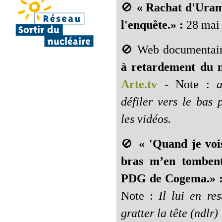
🚫
« Rachat d'Urami
l'enquête.» :
28 mai
🚫 Web documentai
à retardement du n
Arte.tv
- Note :
a
défiler vers le bas 
les vidéos.
🚫
« 'Quand je vois
bras m’en tombent
PDG de Cogema.» 
Note :
Il lui en re
gratter la tête (ndlr)