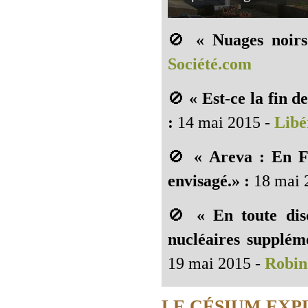
🚫
« Nuages noir
Société.com
🚫
« Est-ce la fin d
:
14 mai 2015 -
Libé
🚫
« Areva : En F
envisagé.» :
18 mai 
🚫
« En toute dis
nucléaires supplém
19 mai 2015 -
Robin
LE CÉSIUM EXP