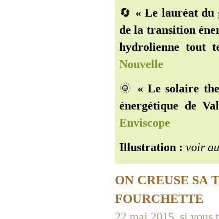
🔄
« Le lauréat du
de la transition én
hydrolienne tout t
Nouvelle
🌞
« Le solaire th
énergétique de Va
Enviscope
Illustration :
voir au
ON CREUSE SA 
FOURCHETTE
22 mai 2015, si vous t