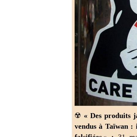
☢️
« Des produits j
vendus à Taïwan : i