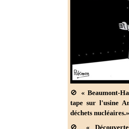
🚫
« Beaumont-Hag
tape sur l'usine A
déchets nucléaires.»
🚫
« Découverte