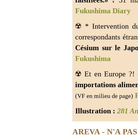
falsifiées.» :
31 ma
Fukushima Diary
☢️ * Intervention 
correspondants étra
Césium sur le Japo
Fukushima
☢️ Et en Europe ?!
importations alimen
F
(VF en milieu de page)
Illustration :
281 An
AREVA - N'A P