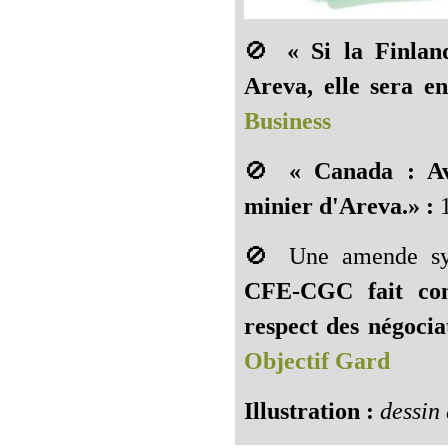
🚫
« Si la Finlan
Areva, elle sera en 
Business
🚫
« Canada : Av
minier d'Areva.» :
1
🚫 Une amende sy
CFE-CGC fait co
respect des négociat
Objectif Gard
Illustration :
dessin 