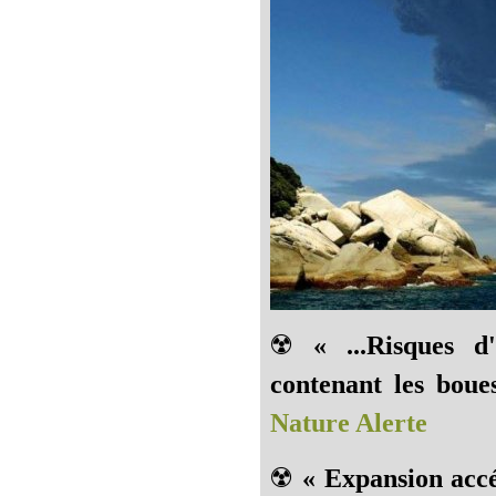
☢️
« ...Risques d
contenant les boues
Nature Alerte
☢️
« Expansion accé