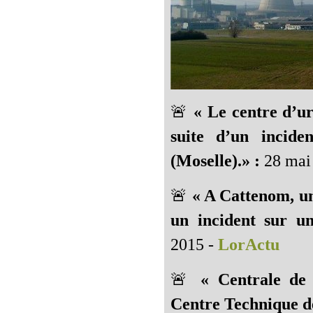
🚨
« Le centre d’ur
suite d’un incide
(Moselle).» :
28 mai
🚨
« A Cattenom, u
un incident sur un
2015 -
LorActu
🚨
« Centrale de
Centre Technique de