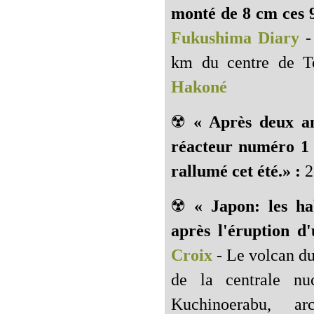
monté de 8 cm ces 9
Fukushima Diary
-
km du centre de T
Hakoné
☢️
« Après deux an
réacteur numéro 1 
rallumé cet été.» :
2
☢️
« Japon: les ha
après l'éruption d'
Croix
- Le volcan du
de la centrale nuc
Kuchinoerabu, a