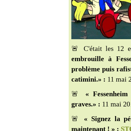
🚨 C'était les 12
embrouille à Fes
problème puis rafis
catimini.» :
11 mai 
🚨
« Fessenheim 
graves.» :
11 mai 20
🚨
« Signez la pé
maintenant ! » :
STO