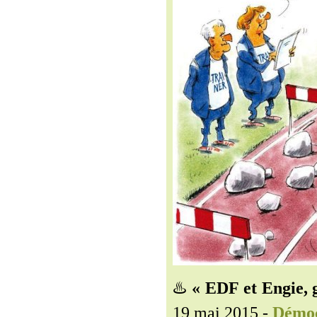
♨️
« EDF et Engie, g
19 mai 2015 -
Démoc