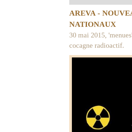
AREVA - NOUVE
NATIONAUX
30 mai 2015, 'menues'
cocagne radioactif.