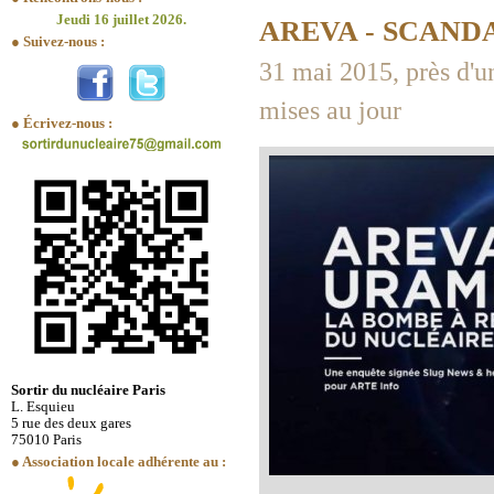
Jeudi 16 juillet 2026.
AREVA - SCANDA
● Suivez-nous :
31 mai 2015, près d'u
mises au jour
● Écrivez-nous :
Sortir du nucléaire Paris
L. Esquieu
5 rue des deux gares
75010 Paris
● Association locale adhérente au :