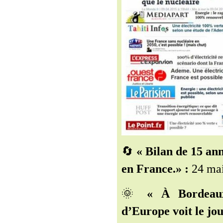
🔄
« Bilan de 15 an
en France.» :
24 mai
🌞
« À Bordeaux
d’Europe voit le jou