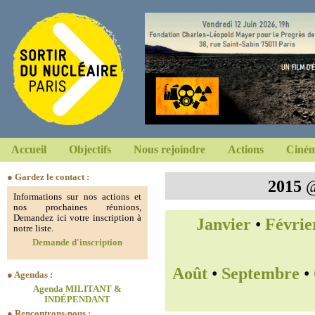
Accueil
Objectifs
Nous rejoindre
Actions
Ciném
● Gardez le contact :
2015
Informations sur nos actions et
nos prochaines réunions,
Demandez ici votre inscription à
Janvier
•
Févrie
notre liste.
Demande d'inscription
Août
•
Septembre
•
● Agendas :
Agenda MILITANT &
INDÉPENDANT
● Rencontrons-nous :