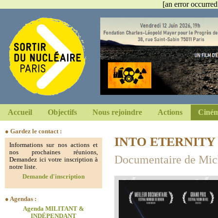
[an error occurred
Accueil
Objectifs
Nous rejoindre
Actions
Ciném
● Gardez le contact :
INTO ETERNITY
Informations sur nos actions et
nos prochaines réunions,
Documentaire de Mic
Demandez ici votre inscription à
notre liste.
Demande d'inscription
● Agendas :
Agenda MILITANT &
INDÉPENDANT