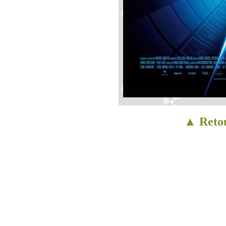
▲ Retou