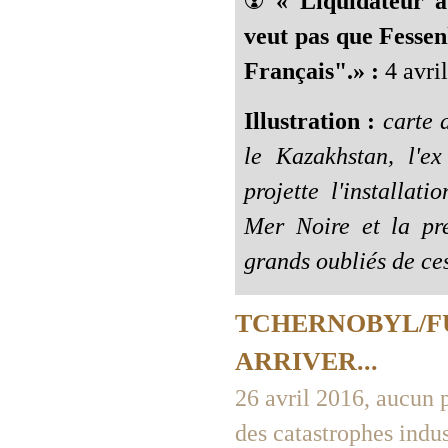
☢️
« Liquidateur 
veut pas que Fesse
Français".» :
4 avril
Illustration :
carte 
le Kazakhstan, l'ex
projette l'installat
Mer Noire et la pr
grands oubliés de ces
TCHERNOBYL/FU
ARRIVER...
26 avril 2016, aucun pa
des catastrophes indus