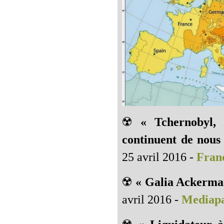
☢️
« Tchernobyl, 
continuent de nous
25 avril 2016 -
Franc
☢️
« Galia Ackerma
avril 2016 -
Mediapa