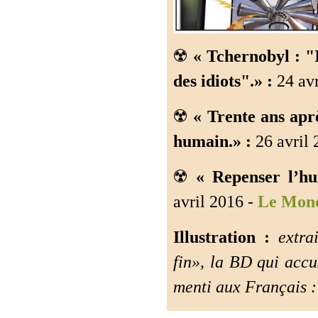
☢️
« Tchernobyl : "I
des idiots".» :
24 avr
☢️
« Trente ans apr
humain.» :
26 avril 
☢️
« Repenser l’hu
avril 2016 -
Le Mon
Illustration :
extrai
fin», la BD qui accu
menti aux Français :