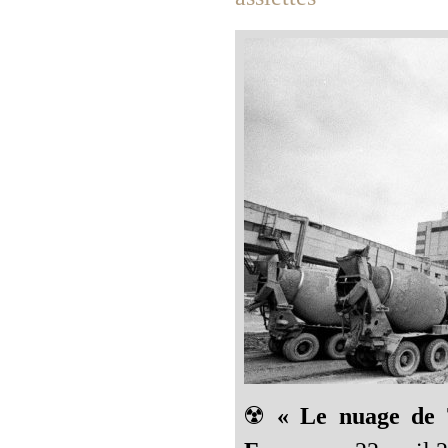
☢️
« Le nuage de 