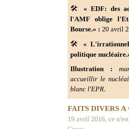
🛠️
« EDF: des act
l'AMF oblige l'Et
Bourse.» :
20 avril 2
🛠️
« L'irrationn
politique nucléaire.
Illustration :
mani
accueillir le nucléa
blanc l'EPR.
FAITS DIVERS 
19 avril 2016, ce n'es