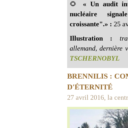
🌻
« Un audit in
nucléaire signa
croissante".» :
25 av
Illustration :
trad
allemand, dernière v
TSCHERNOBYL
BRENNILIS : C
D'ÉTERNITÉ
27 avril 2016, la cent