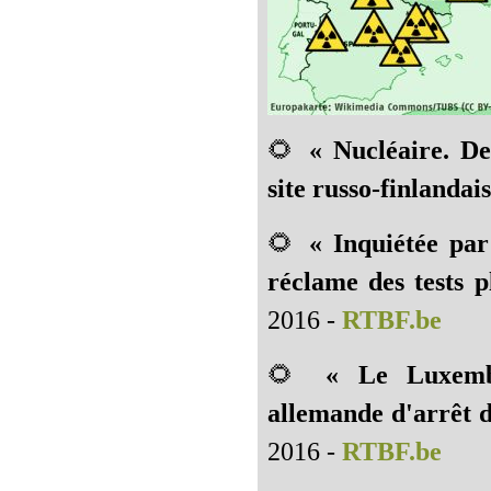
🌻
« Nucléaire. De
site russo-finlandais
🌻
« Inquiétée par
réclame des tests p
2016 -
RTBF.be
🌻
« Le Luxemb
allemande d'arrêt d
2016 -
RTBF.be