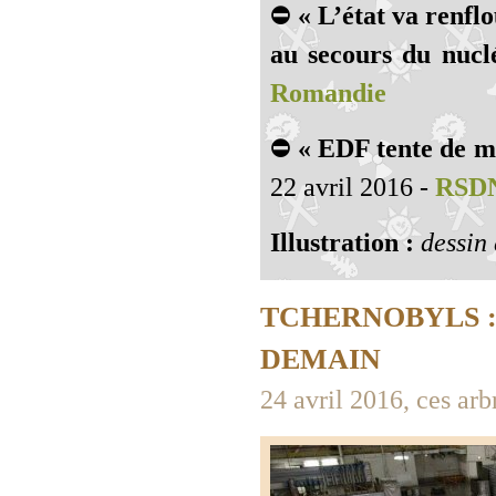
⛔
« L’état va renfl
au secours du nuclé
Romandie
⛔
« EDF tente de mu
22 avril 2016 -
RSD
Illustration :
dessin
TCHERNOBYLS :
DEMAIN
24 avril 2016, ces arb