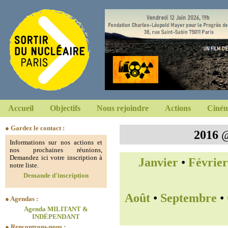
Accueil
Objectifs
Nous rejoindre
Actions
Ciném
● Gardez le contact :
2016
Informations sur nos actions et
nos prochaines réunions,
Demandez ici votre inscription à
Janvier
•
Février
notre liste.
Demande d'inscription
Août
•
Septembre
•
● Agendas :
Agenda MILITANT &
INDÉPENDANT
● Rencontrons-nous :