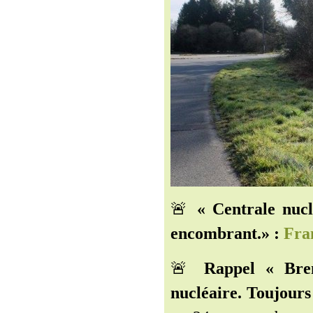
🚨
« Centrale nucl
encombrant.» :
Fra
🚨
Rappel « Bren
nucléaire. Toujours 