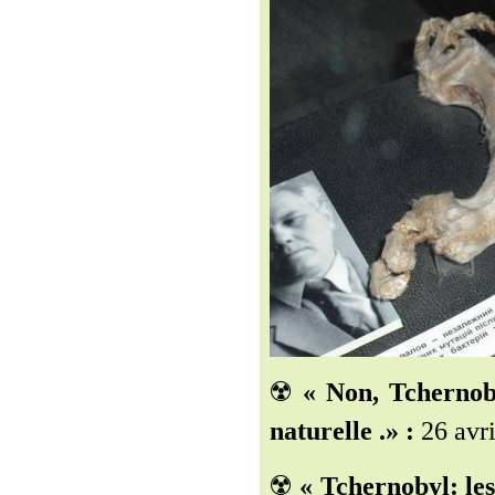
☢️
« Non, Tchernob
naturelle .» :
26 avri
☢️
« Tchernobyl: les