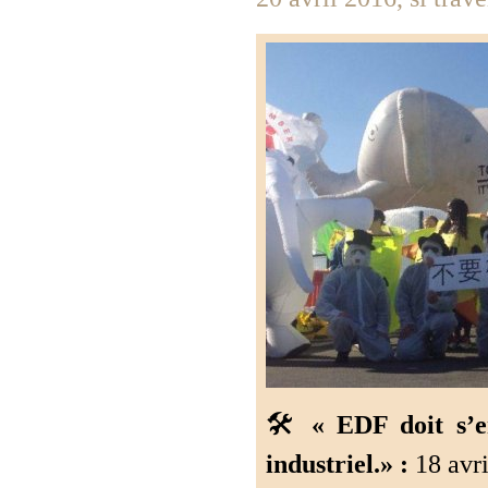
🛠️
« EDF doit s’
industriel.» :
18 avri