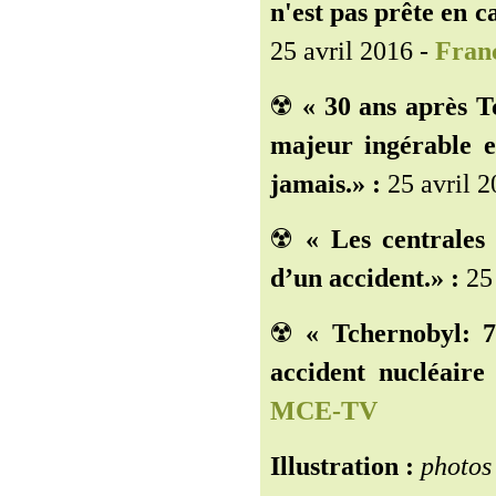
n'est pas prête en c
25 avril 2016 -
Franc
☢️
« 30 ans après T
majeur ingérable e
jamais.» :
25 avril 2
☢️
« Les centrales 
d’un accident.» :
25 
☢️
« Tchernobyl: 
accident nucléaire 
MCE-TV
Illustration :
photos 