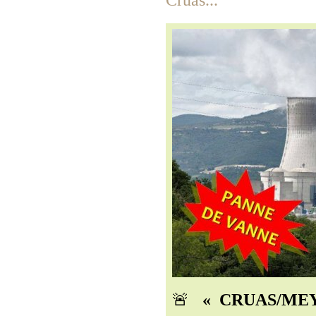
Cruas...
🚨
« CRUAS/MEYS