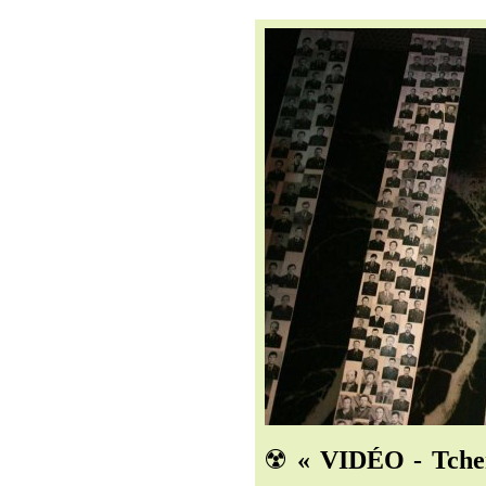
☢️
« VIDÉO - Tcher