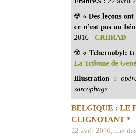
France.» :
22 avril 
☢️
« Des leçons ont 
ce n’est pas au bén
2016 -
CRIIRAD
☢️
« Tchernobyl: tr
La Tribune de Gen
Illustration :
opéra
sarcophage
BELGIQUE : LE
CLIGNOTANT *
22 avril 2016, ...et de