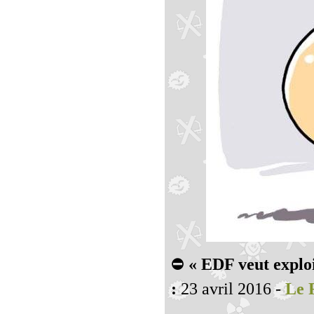
⛔
« EDF veut exploi
:
23 avril 2016 -
Le R