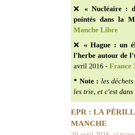
❌
« Nucléaire : d
pointés dans la M
Manche Libre
❌
« Hague : un él
l'herbe autour de l
avril 2016 -
France 
* Note :
les déchets 
les trie, et c'est dans
EPR : LA PÉRIL
MANCHE
20 avril 2016, si traver