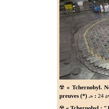
☢️
« Tchernobyl. No
preuves (*) .» :
24 av
☢️
« Tchernobyl : "J