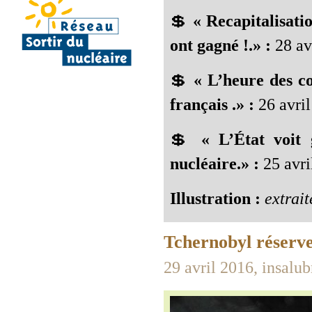
💲
« Recapitalisati
ont gagné !.» :
28 av
💲
« L’heure des c
français .» :
26 avril
💲
« L’État voit 
nucléaire.» :
25 avri
Illustration :
extrait
Tchernobyl réserve 
29 avril 2016, insalu