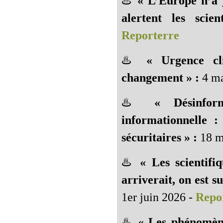
♨️
« L’Europe n’a 
alertent les scien
Reporterre
♨️
« Urgence cl
changement » :
4 ma
♨️
« Désinfor
informationnelle :
sécuritaires » :
18 m
♨️
« Les scientifi
arriverait, on est s
1er juin 2026 -
Repor
♨️
« Les phénomène