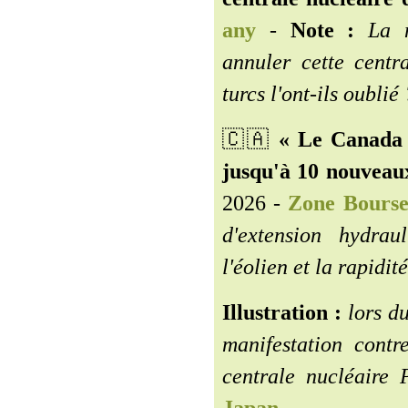
any
-
Note :
La m
annuler cette centr
turcs l'ont-ils oublié 
🇨🇦️
« Le Canada 
jusqu'à 10 nouveaux
2026 -
Zone Bours
d'extension hydrau
l'éolien et la rapidi
Illustration :
lors d
manifestation contr
centrale nucléaire