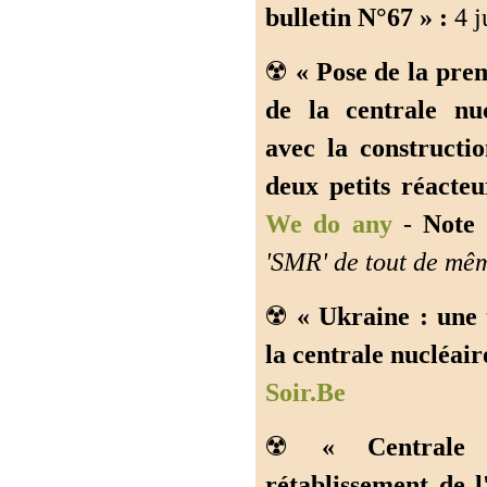
bulletin N°67 » :
4 j
☢️
« Pose de la pre
de la centrale nuc
avec la constructi
deux petits réacteu
We do any
-
Note
'SMR' de tout de m
☢️
« Ukraine : une 
la centrale nucléair
Soir.Be
☢️
« Centrale 
rétablissement de l