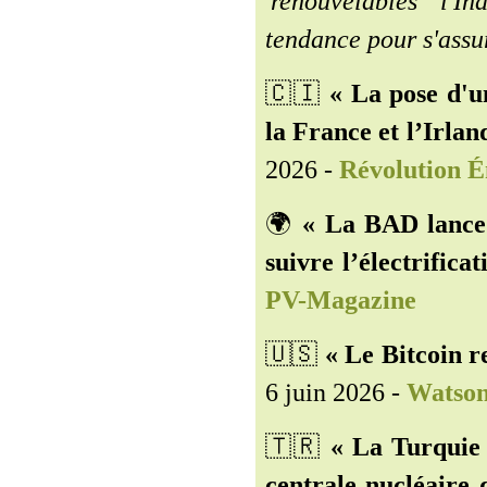
'renouvelables' l'
tendance pour s'assu
🇨🇮
« La pose d'u
la France et l’Irla
2026 -
Révolution É
🌍
« La BAD lance 
suivre l’électrifica
PV-Magazine
🇺🇸️
« Le Bitcoin r
6 juin 2026 -
Watso
🇹🇷️
« La Turquie 
centrale nucléaire 