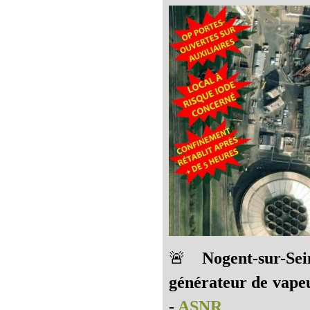
🚨
Nogent-sur-Se
générateur de vape
-
ASNR