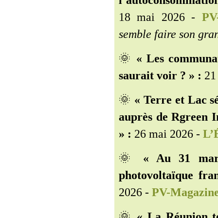
l’autoconsommation
18 mai 2026 -
PV-
semble faire son gra
🌞
« Les communau
saurait voir ? » :
21 
🌞
« Terre et Lac 
auprès de Rgreen In
» :
26 mai 2026 -
L’É
🌞
« Au 31 mars
photovoltaïque fra
2026 -
PV-Magazin
🌞
« La Réunion te