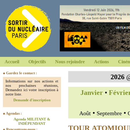
Accueil
Objectifs
Nous rejoindre
Actions
Ciném
● Gardez le contact :
2026
Informations sur nos actions et
nos prochaines réunions,
Demandez ici votre inscription à
Janvier
•
Févrie
notre liste.
Demande d'inscription
•
•
Août
Septembre
● Agendas :
Agenda MILITANT &
INDÉPENDANT
TOUR ATOMIQU
● Rencontrons-nous :