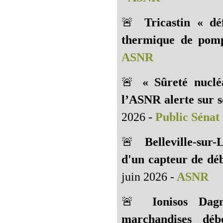
🚨
Tricastin « dé
thermique de pomp
ASNR
🚨
« Sûreté nuclé
l’ASNR alerte sur 
2026 -
Public Sénat
🚨
Belleville-sur
d'un capteur de déb
juin 2026 -
ASNR
🚨
Ionisos Dag
marchandises dé