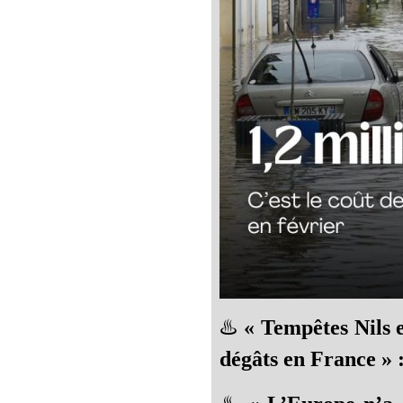
♨️
« Tempêtes Nils e
dégâts en France » 