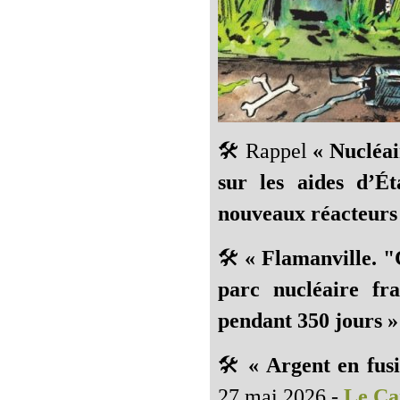
🛠️ Rappel
« Nucléai
sur les aides d’Ét
nouveaux réacteurs 
🛠️
« Flamanville. "C
parc nucléaire fr
pendant 350 jours »
🛠️
« Argent en fusi
27 mai 2026 -
Le Ca