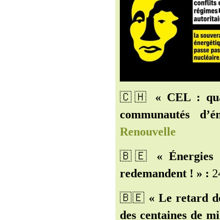
🇨🇭️
« CEL : qua
communautés d’é
Renouvelle
🇧🇪️
« Énergies 
redemandent ! » :
24
🇧🇪️
« Le retard d
des centaines de m