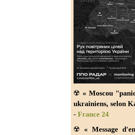
☢️
« Moscou "paniq
ukrainiens, selon K
-
France 24
☢️
« Message d'en