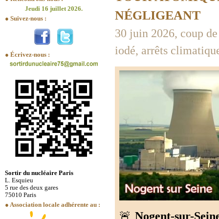
Jeudi 16 juillet 2026.
NÉGLIGEANT
● Suivez-nous :
30 juin 2026, coup de
iodé, arrêts climatiqu
● Écrivez-nous :
Sortir du nucléaire Paris
L. Esquieu
5 rue des deux gares
75010 Paris
● Association locale adhérente au :
🚨
Nogent-sur-Sein