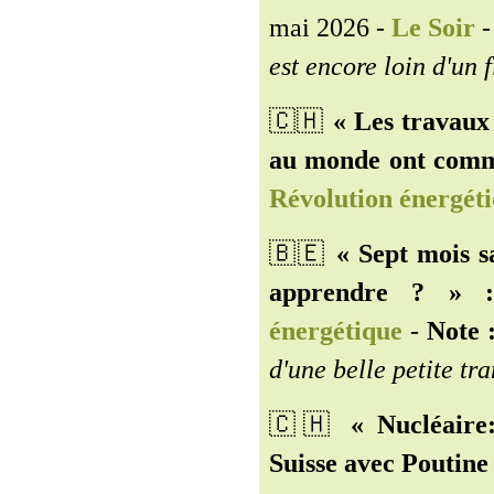
mai 2026 -
Le Soir
est encore loin d'un
🇨🇭️
« Les travaux
au monde ont comme
Révolution énergét
🇧🇪️
« Sept mois s
apprendre ? » 
énergétique
-
Note 
d'une belle petite tra
🇨🇭️
« Nucléaire:
Suisse avec Poutine 