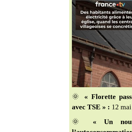
🌞
« Florette pas
avec TSE » :
12 mai
🌞
« Un nouv