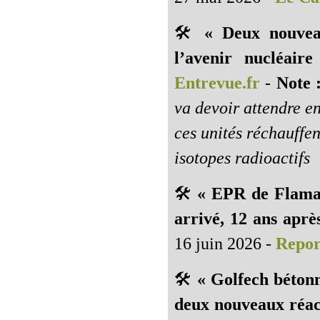
🛠️
« Deux nouvea
l’avenir nucléair
Entrevue.fr
-
Note 
va devoir attendre e
ces unités réchauffen
isotopes radioactifs
🛠️
« EPR de Flaman
arrivé, 12 ans aprè
16 juin 2026 -
Repor
🛠️
« Golfech bétonn
deux nouveaux réac