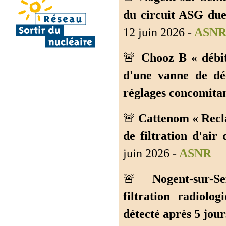
du circuit ASG due
12 juin 2026 -
ASN
🚨
Chooz B « débit
d'une vanne de dé
réglages concomitan
🚨
Cattenom « Recla
de filtration d'air
juin 2026 -
ASNR
🚨
Nogent-sur-
filtration radiol
détecté après 5 jour