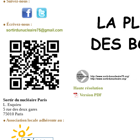
● Suivez-nous :
● Écrivez-nous :
Haute résolution
Version PDF
Sortir du nucléaire Paris
L. Esquieu
5 rue des deux gares
75010 Paris
● Association locale adhérente au :