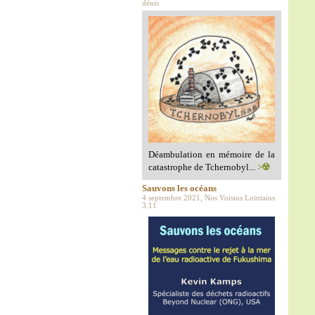
dénis
Déambulation en mémoire de la
catastrophe de Tchernobyl...
>☢️
Sauvons les océans
4 septembre 2021, Nos Voisins Lointains
3.11