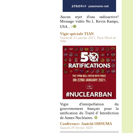
Aucun rejet d'eau radioactive!
Message vidéo No.1, Kevin Kamps,
USA...
>☢️
Vigie spéciale TIAN
Vendredi 22 janvier 2021, Paris Hôtel de
Ville
Vigie d'interpellation du
gouvernement français pour la
ratification du Traité d' Interdiction
de Armes Nucléaires.
☮️
Conférence: Junichi OHNUMA
Samedi 29 février 2020