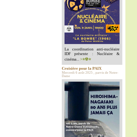
La coordination anti-nucléaire
IDF présente : Nucléaire &
cinéma...
>⭐️☢️⭐️
Croisière pour la PAIX
Mercredi 6 août 2025 , parvis de Notre-
Dame