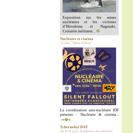
Exposition sur les armes
nucléaires et les victimes
d’Hiroshima et Nagasaki,
Croisière militante...
☮️
Nucléaire et cinéma
13 juin, "Silent Fallout"
La coordination anti-nucléaire IDF
présente : Nucléaire & cinéma...
>⭐️☢️⭐️
Tchernobyl DAY
26 avril, pour la mémoire et contre les