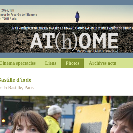
Cinéma spectacles
Liens
Photos
Archives actu
astille d'iode
 la Bastille, Paris