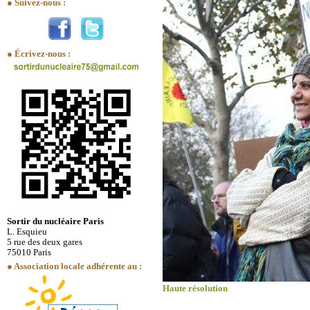
● Suivez-nous :
● Écrivez-nous :
Sortir du nucléaire Paris
L. Esquieu
5 rue des deux gares
75010 Paris
● Association locale adhérente au :
Haute résolution