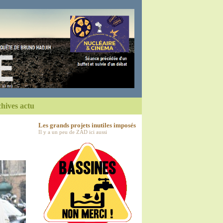
hives actu
Les grands projets inutiles imposés
Il y a un peu de ZAD ici aussi