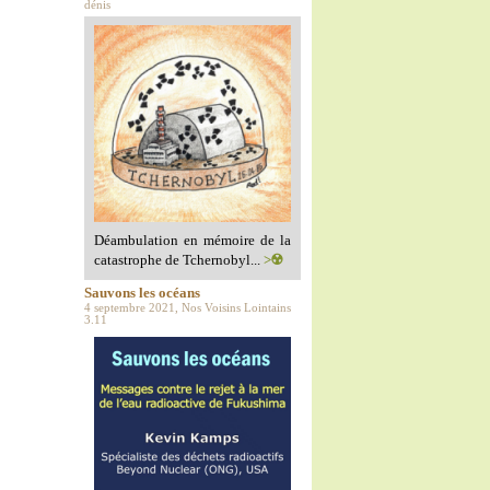
dénis
Déambulation en mémoire de la
catastrophe de Tchernobyl...
>☢️
Sauvons les océans
4 septembre 2021, Nos Voisins Lointains
3.11