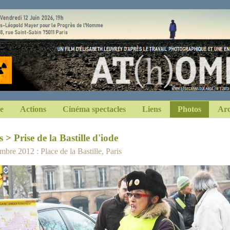
e
Actions
Cinéma spectacles
Liens
Photos
Arc
s
>
Prise de la Bastille d'iode
bre 2012 : Place de la Bastille, Paris