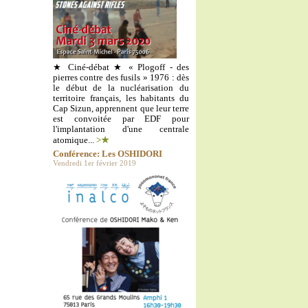
★ Ciné-débat ★ « Plogoff - des
pierres contre des fusils » 1976 : dès
le début de la nucléarisation du
territoire français, les habitants du
Cap Sizun, apprennent que leur terre
est convoitée par EDF pour
l'implantation d'une centrale
atomique...
>★
Conférence: Les OSHIDORI
Vendredi 1er février 2019