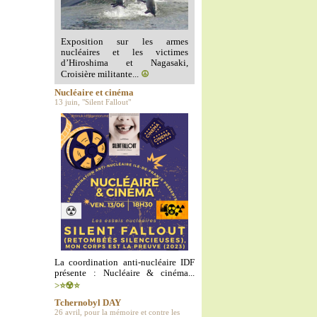
Exposition sur les armes
nucléaires et les victimes
d’Hiroshima et Nagasaki,
Croisière militante...
☮️
Nucléaire et cinéma
13 juin, "Silent Fallout"
La coordination anti-nucléaire IDF
présente : Nucléaire & cinéma...
>⭐️☢️⭐️
Tchernobyl DAY
26 avril, pour la mémoire et contre les