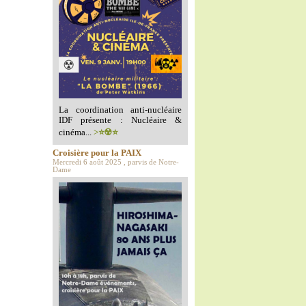
La coordination anti-nucléaire
IDF présente : Nucléaire &
cinéma...
>⭐️☢️⭐️
Croisière pour la PAIX
Mercredi 6 août 2025 , parvis de Notre-
Dame