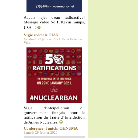
Aucun rejet d'eau radioactive!
Message vidéo No.1, Kevin Kamps,
USA...
>☢️
Vigie spéciale TIAN
Vendredi 22 janvier 2021, Paris Hôtel de
Ville
Vigie d'interpellation du
gouvernement français pour la
ratification du Traité d' Interdiction
de Armes Nucléaires.
☮️
Conférence: Junichi OHNUMA
Samedi 29 février 2020