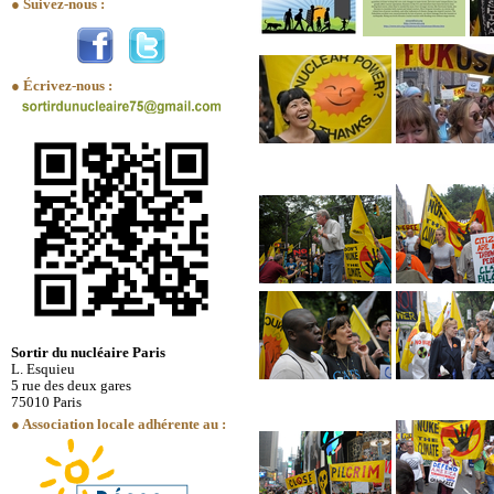
● Suivez-nous :
● Écrivez-nous :
Sortir du nucléaire Paris
L. Esquieu
5 rue des deux gares
75010 Paris
● Association locale adhérente au :