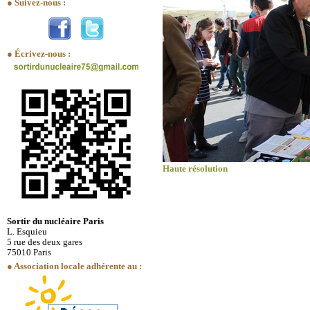
● Suivez-nous :
● Écrivez-nous :
Haute résolution
Sortir du nucléaire Paris
L. Esquieu
5 rue des deux gares
75010 Paris
● Association locale adhérente au :