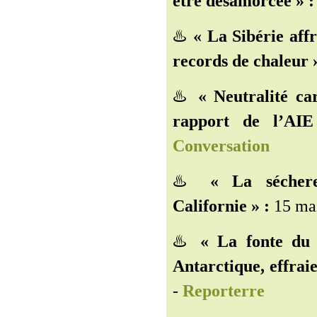
être désamorcée » :
♨️
« La Sibérie affr
records de chaleur »
♨️
« Neutralité ca
rapport de l’AI
Conversation
♨️
« La séchere
Californie » :
15 mai
♨️
« La fonte du 
Antarctique, effraie
-
Reporterre