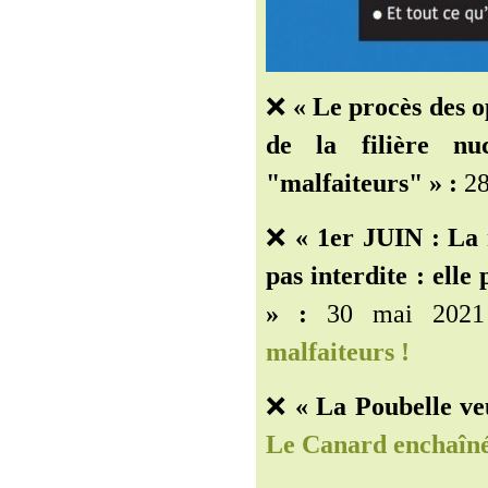
❌
« Le procès des o
de la filière nuc
"malfaiteurs" » :
28
❌
« 1er JUIN : La 
pas interdite : elle 
» :
30 mai 2021
malfaiteurs !
❌
« La Poubelle ve
Le Canard enchaîn