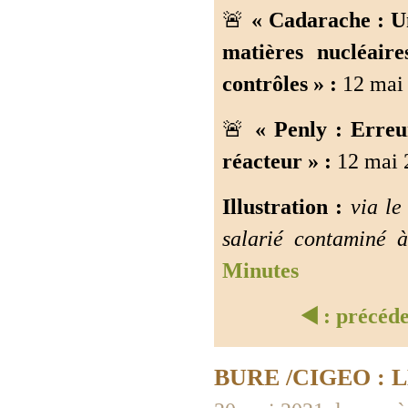
🚨
« Cadarache : Un
matières nucléaire
contrôles » :
12 mai 
🚨
« Penly : Erre
réacteur » :
12 mai 
Illustration :
via le
salarié contaminé 
Minutes
◀️ : précéd
BURE /CIGEO : 