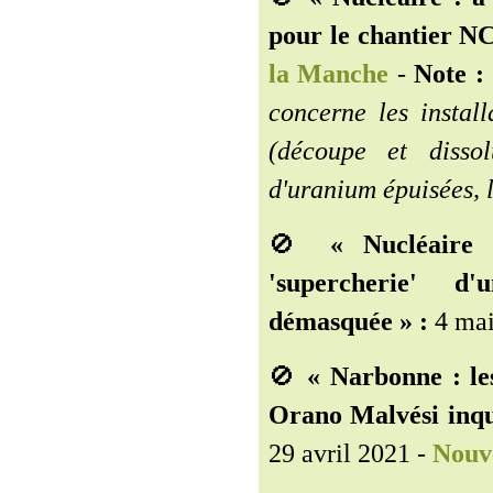
pour le chantier N
la Manche
-
Note :
concerne les install
(découpe et dissol
d'uranium épuisées, 
🚫
« Nucléaire
'supercherie' d
démasquée » :
4 mai
🚫
« Narbonne : le
Orano Malvési inqui
29 avril 2021 -
Nouve