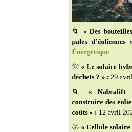
🌀
« Des bouteille
pales d’éoliennes 
Énergétique
🌞
« Le solaire hybr
déchets ? » :
29 avri
🌀
« Nabralift 
construire des éolie
coûts » :
12 avril 20
🌞
« Cellule solaire