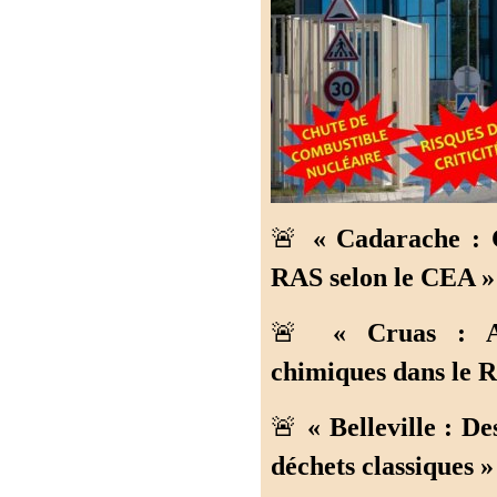
🚨
« Cadarache : 
RAS selon le CEA »
🚨
« Cruas : A
chimiques dans le R
🚨
« Belleville : D
déchets classiques »