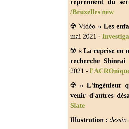
reprennent du ser
/Bruxelles new
☢️ Vidéo
« Les enfa
mai 2021 -
Investiga
☢️
« La reprise en 
recherche Shinrai
2021 -
l'ACROnique
☢️
« L'ingénieur q
venir d'autres désa
Slate
Illustration :
dessin