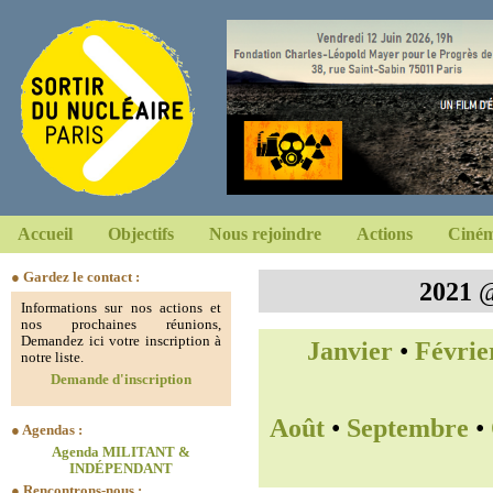
Accueil
Objectifs
Nous rejoindre
Actions
Ciném
● Gardez le contact :
2021
Informations sur nos actions et
nos prochaines réunions,
Demandez ici votre inscription à
Janvier
•
Févrie
notre liste.
Demande d'inscription
Août
•
Septembre
•
● Agendas :
Agenda MILITANT &
INDÉPENDANT
● Rencontrons-nous :