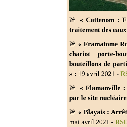
🚨
« Cattenom : F
traitement des eaux 
🚨
« Framatome Rom
chariot porte-bou
bouteillons de part
» :
19 avril 2021 -
R
🚨
« Flamanville :
par le site nucléaire
🚨
« Blayais : Arrê
mai avril 2021 -
RS