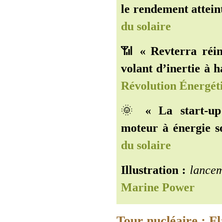
le rendement attein
du solaire
📶
« Revterra réin
volant d’inertie à 
Révolution Énergét
🌞
« La start-u
moteur à énergie so
du solaire
Illustration :
lancem
Marine Power
Tour nucléaire : F