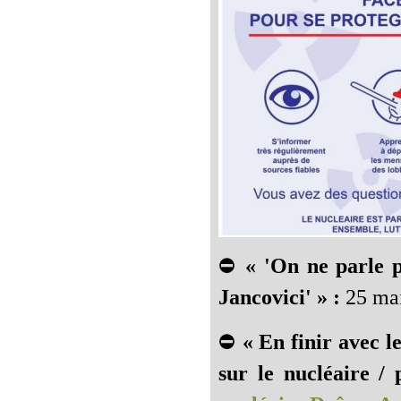
⛔
« 'On ne parle 
Jancovici' » :
25 mai
⛔
« En finir avec l
sur le nucléaire / 