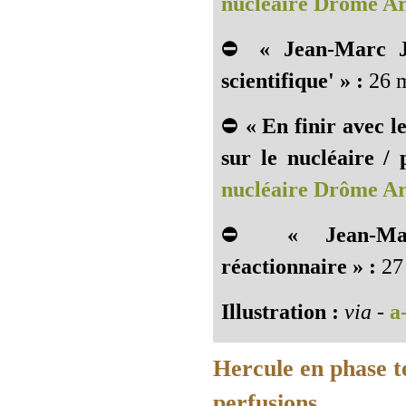
nucléaire Drôme A
⛔
« Jean-Marc J
scientifique' » :
26 m
⛔
« En finir avec l
sur le nucléaire / 
nucléaire Drôme A
⛔
« Jean-Mar
réactionnaire » :
27 
Illustration :
via
-
a
Hercule en phase t
perfusions