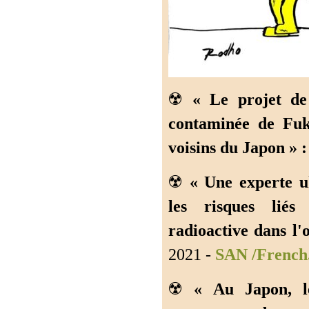
☢️
« Le projet de
contaminée de Fuk
voisins du Japon » :
☢️
« Une experte u
les risques lié
radioactive dans 
2021 -
SAN /French
☢️
« Au Japon, le