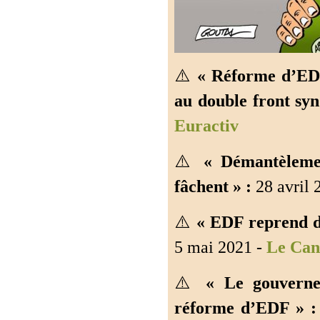
⚠️
« Réforme d’EDF
au double front syn
Euractiv
⚠️
« Démantèlemen
fâchent » :
28 avril 
⚠️
« EDF reprend du
5 mai 2021 -
Le Can
⚠️
« Le gouverne
réforme d’EDF » :