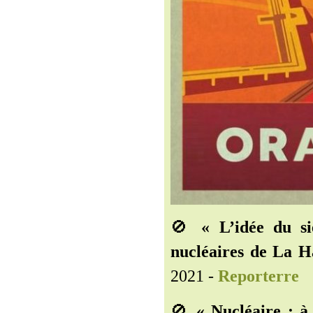
🚫
« L’idée du si
nucléaires de La Ha
2021 -
Reporterre
🚫
« Nucléaire : à