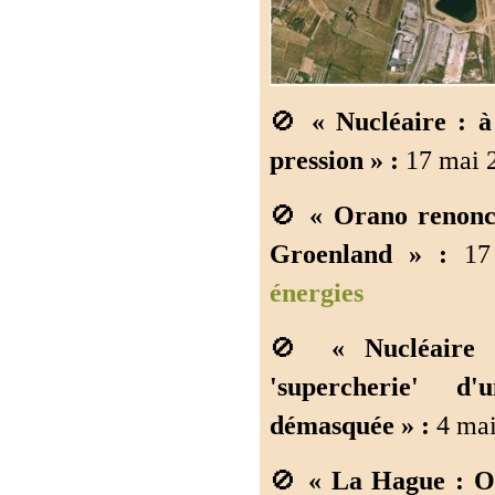
🚫
« Nucléaire : 
pression » :
17 mai 2
🚫
« Orano renonc
Groenland » :
17 
énergies
🚫
« Nucléaire
'supercherie' d
démasquée » :
4 mai
🚫
« La Hague : O