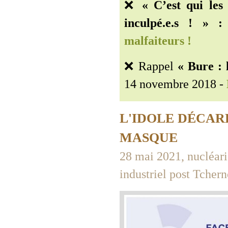
❌
« C’est qui les
inculpé.e.s ! » :
malfaiteurs !
❌ Rappel
« Bure : l
14 novembre 2018 -
L'IDOLE DÉCAR
MASQUE
28 mai 2021, nucléari
industriel post Tchern