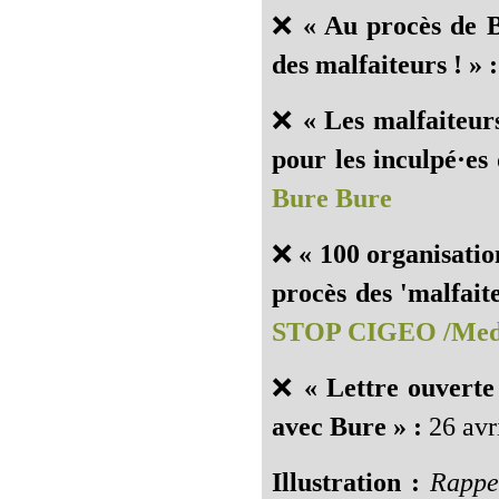
❌
« Au procès de B
des malfaiteurs ! » :
❌
« Les malfaiteurs
pour les inculpé·es 
Bure Bure
❌
« 100 organisatio
procès des 'malfait
STOP CIGEO /Med
❌
« Lettre ouverte
avec Bure » :
26 avr
Illustration :
Rappe