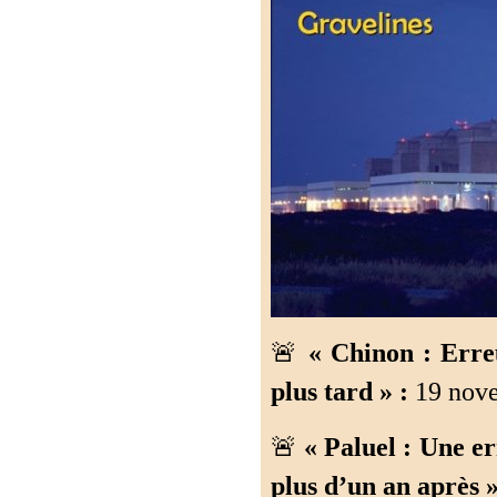
🚨
« Chinon : Erre
plus tard » :
19 nove
🚨
« Paluel : Une e
plus d’un an après »