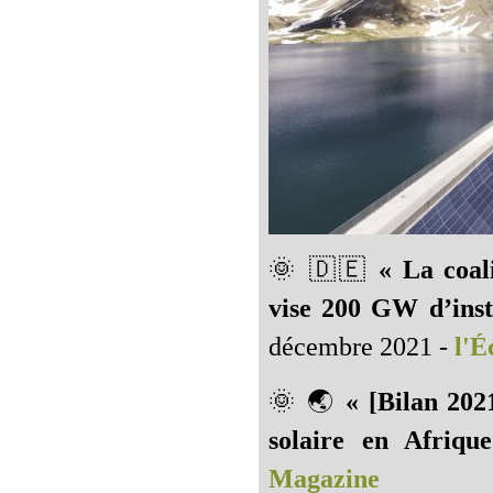
🌞 🇩🇪️
« La coal
vise 200 GW d’insta
décembre 2021 -
l'É
🌞 🌏
« [Bilan 202
solaire en Afriqu
Magazine