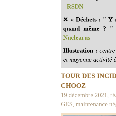
-
RSDN
❌
« Déchets : " Y 
quand même ? " 
Nuclearus
Illustration :
centre 
et moyenne activité à
TOUR DES INCI
CHOOZ
19 décembre 2021, réa
GES, maintenance nég