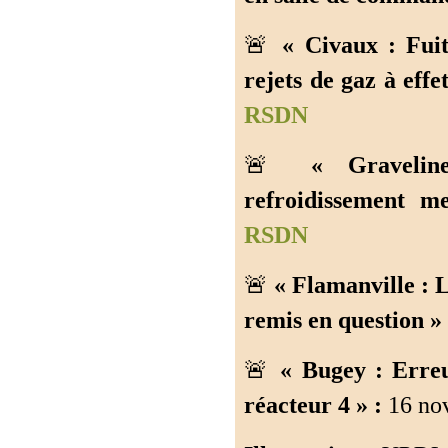
🚨
« Civaux : Fuit
rejets de gaz à effe
RSDN
🚨
« Gravelin
refroidissement m
RSDN
🚨
« Flamanville : 
remis en question » 
🚨
« Bugey : Erreu
réacteur 4 » :
16 no