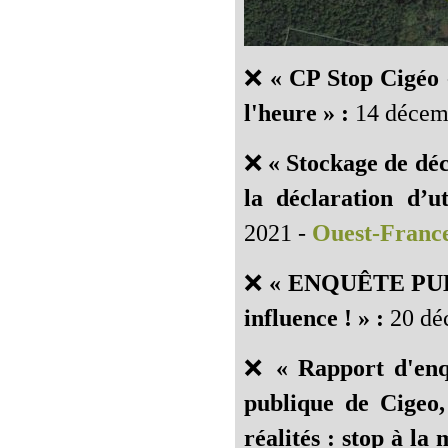
❌
« CP Stop Cigéo 
l'heure » :
14 décem
❌
« Stockage de déc
la déclaration d’ut
2021 -
Ouest-Franc
❌
« ENQUÊTE PUBL
influence ! » :
20 dé
❌
« Rapport d'enqu
publique de Cigeo,
réalités : stop à la