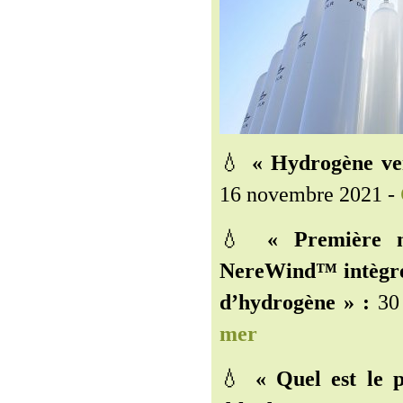
💧
« Hydrogène ver
16 novembre 2021 -
💧
« Première mo
NereWind™ intègre 
d’hydrogène » :
30 
mer
💧
« Quel est le 