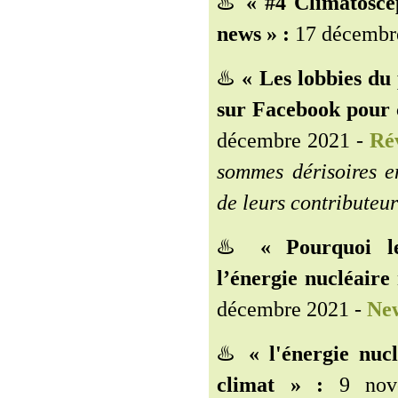
♨️
« #4 Climatosce
news » :
17 décembre
♨️
« Les lobbies du
sur Facebook pour c
décembre 2021 -
Rév
sommes dérisoires e
de leurs contributeur
♨️
« Pourquoi l
l’énergie nucléaire
décembre 2021 -
New
♨️
« l'énergie nucl
climat » :
9 nove