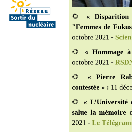
🌻
« Disparitio
"Femmes de Fukushi
octobre 2021 -
Scien
🌻
« Hommage à
octobre 2021 -
RSD
🌻
« Pierre Rab
contestée » :
11 déce
🌻
« L’Université 
salue la mémoire d
2021 -
Le Télégra