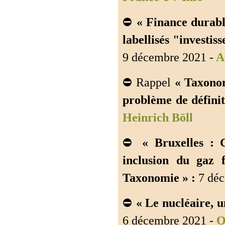
⛔
« Finance durable
labellisés "investis
9 décembre 2021 -
A
⛔ Rappel
« Taxonom
problème de définit
Heinrich Böll
⛔
« Bruxelles : 
inclusion du gaz f
Taxonomie » :
7 déc
⛔
« Le nucléaire, u
6 décembre 2021 -
O