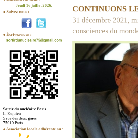
Jeudi 16 juillet 2026.
CONTINUONS LE
● Suivez-nous :
31 décembre 2021, mili
consciences du mond
● Écrivez-nous :
Sortir du nucléaire Paris
L. Esquieu
5 rue des deux gares
75010 Paris
● Association locale adhérente au :