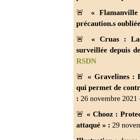
🚨
« Flamanville
précaution.s oubliée
🚨
« Cruas : La
surveillée depuis d
RSDN
🚨
« Gravelines : 
qui permet de contr
:
26 novembre 2021 
🚨
« Chooz : Protec
attaqué » :
29 novem