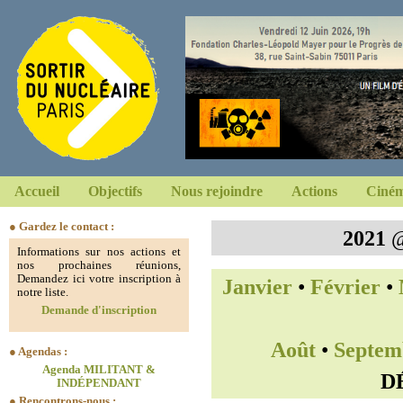
Accueil
Objectifs
Nous rejoindre
Actions
Ciném
● Gardez le contact :
2021
Informations sur nos actions et
nos prochaines réunions,
Demandez ici votre inscription à
Janvier
•
Février
•
notre liste.
Demande d'inscription
Août
•
Septem
● Agendas :
Agenda MILITANT &
D
INDÉPENDANT
● Rencontrons-nous :