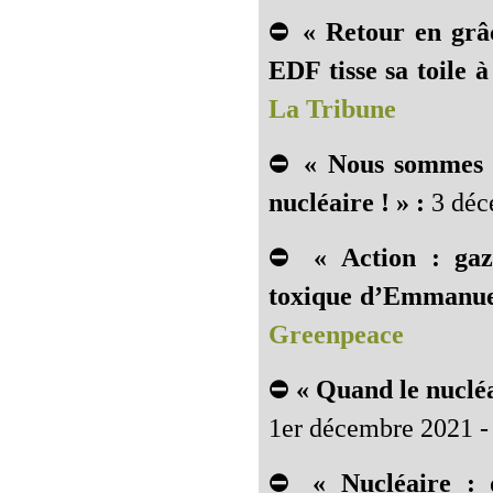
⛔
« Retour en grâ
EDF tisse sa toile à
La Tribune
⛔
« Nous sommes s
nucléaire ! » :
3 déc
⛔
« Action : gaz 
toxique d’Emmanue
Greenpeace
⛔
« Quand le nucléa
1er décembre 2021 -
⛔
« Nucléaire : 