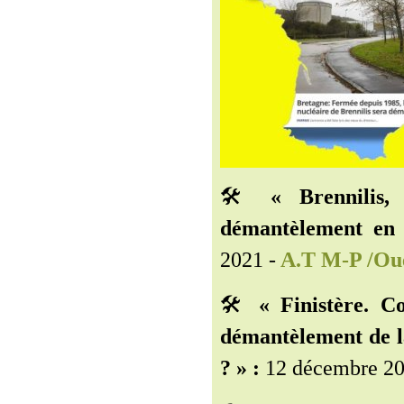
🛠️
« Brennilis,
démantèlement en 
2021 -
A.T M-P /Ou
🛠️
« Finistère. C
démantèlement de la
? » :
12 décembre 20