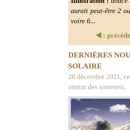
Illustration :
douce n
aurait peut-être 2 o
voire 6...
◀️ : précéd
DERNIÈRES NO
SOLAIRE
28 décembre 2021, cet
atteint des sommets.