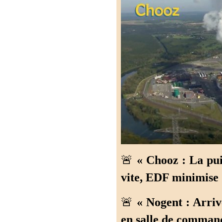
🚨
« Chooz : La pu
vite, EDF minimise 
🚨
« Nogent : Arriv
en salle de command