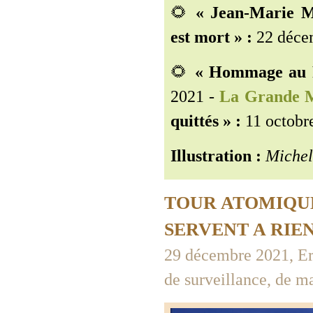
🌻
« Jean-Marie Mu
est mort » :
22 déce
🌻
« Hommage au P
2021 -
La Grande 
quittés » :
11 octobr
Illustration :
Michel
TOUR ATOMIQUE
SERVENT A RIE
29 décembre 2021, Er
de surveillance, de ma