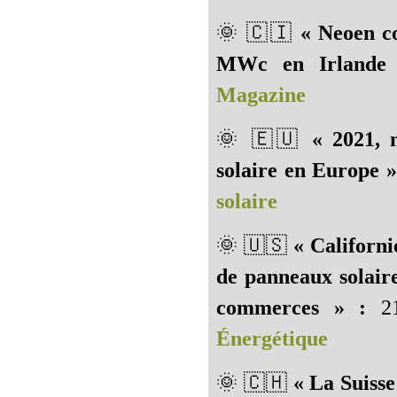
🌞 🇨🇮
« Neoen co
MWc en Irlande
Magazine
🌞 🇪🇺️
« 2021, 
solaire en Europe »
solaire
🌞 🇺🇸️
« Californie
de panneaux solaire
commerces » :
21
Énergétique
🌞 🇨🇭️
« La Suisse