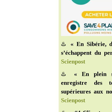
♨️
« En Sibérie, 
s’échappent du per
Scienpost
♨️
« En plein s
enregistre des 
supérieures aux n
Scienpost