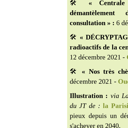
🛠️
« Centrale
démantèlement 
consultation » :
6 dé
🛠️
« DÉCRYPTAGE. 
radioactifs de la ce
12 décembre 2021 -
🛠️
« Nos très chè
décembre 2021 -
Oue
Illustration :
via La
du JT de :
la Paris
pieux depuis un dé
s'achever en 2040.