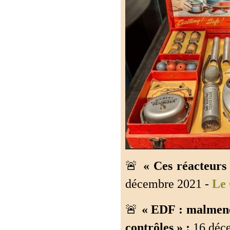
🚨
« Ces réacteurs
décembre 2021 -
Le 
🚨
« EDF : malmené
contrôles » :
16 déce