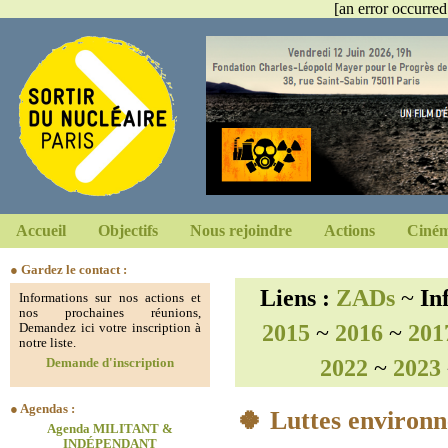
[an error occurred
Accueil
Objectifs
Nous rejoindre
Actions
Ciném
● Gardez le contact :
Liens :
ZADs
~
In
Informations sur nos actions et
nos prochaines réunions,
2015
~
2016
~
201
Demandez ici votre inscription à
notre liste.
2022
~
2023
Demande d'inscription
● Agendas :
🍀 Luttes environn
Agenda MILITANT &
INDÉPENDANT