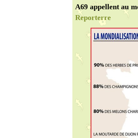
A69 appellent au me
Reporterre