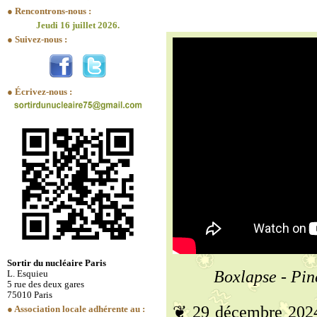
● Rencontrons-nous :
Jeudi 16 juillet 2026.
● Suivez-nous :
● Écrivez-nous :
Sortir du nucléaire Paris
Boxlapse - Pin
L. Esquieu
5 rue des deux gares
75010 Paris
❦ 29 décembre 202
● Association locale adhérente au :