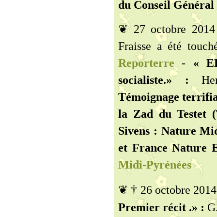
du Conseil Général 
❦ 27 octobre 2014
Fraisse a été touch
Reporterre
-
« E
socialiste.» :
Her
Témoignage terrifia
la Zad du Testet (
Sivens : Nature Mi
et France Nature E
Midi-Pyrénées
†
❦
26 octobre 201
Premier récit .» :
G.