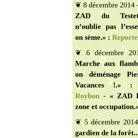
❦ 8 décembre 2014 
ZAD du Teste
n’oublie pas l’esse
on sème.» :
Reporte
❦ 6 décembre 2
Marche aux flamb
on déménage Pie
Vacances !.» :
Roybon
-
« ZAD R
zone et occupation.»
❦ 5 décembre 201
gardien de la forêt..