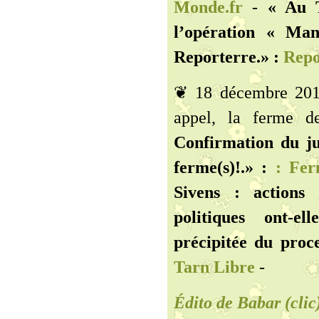
Monde.fr
-
« Au T
l’opération « Ma
Reporterre.» :
Repo
❦ 18 décembre 201
appel, la ferme de
Confirmation du ju
ferme(s)!.» :
: Fer
Sivens : actions 
politiques ont-el
précipitée du proce
Tarn Libre
-
Édito de Babar (clic