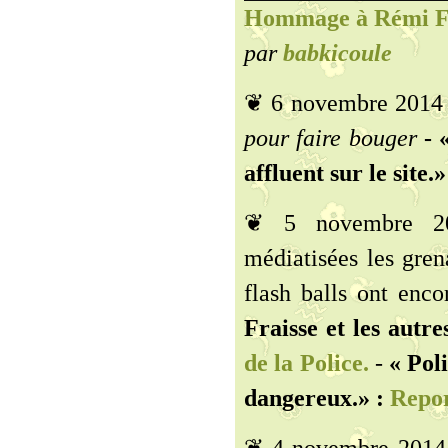
Hommage à Rémi Fra
par
babkicoule
❦ 6 novembre 2014
pour faire bouger
- «
affluent sur le site.»
❦ 5 novembre 201
médiatisées les gren
flash balls ont enc
Fraisse et les autre
de la Police.
-
« Pol
dangereux.» :
Repor