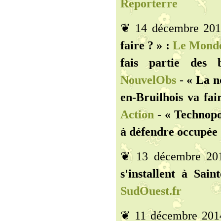
Reporterre
❦ 14 décembre 20
faire ? » :
Le Monde
fais partie des
NouvelObs
-
« La n
en-Bruilhois va fair
Action
-
« Technopo
à défendre occupée 
❦ 13 décembre 20
s'installent à Sain
SudOuest.fr
❦ 11 décembre 201