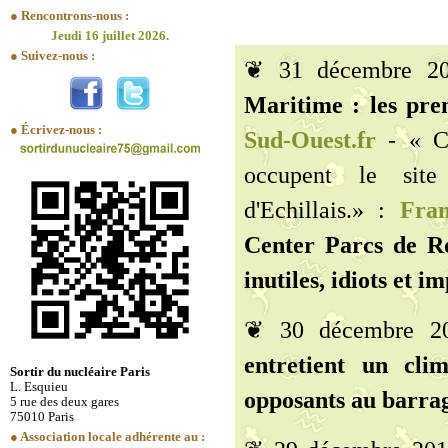
● Rencontrons-nous :
Jeudi 16 juillet 2026.
● Suivez-nous :
❦ 31 décembre 2
Maritime : les prem
● Écrivez-nous :
Sud-Ouest.fr
- « Ch
occupent le site
d'Echillais.» :
Fran
Center Parcs de Ro
inutiles, idiots et im
❦ 30 décembre 
entretient un cli
Sortir du nucléaire Paris
L. Esquieu
opposants au barrag
5 rue des deux gares
75010 Paris
● Association locale adhérente au :