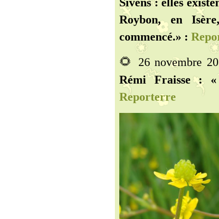
Sivens : elles existen
Roybon, en Isère
commencé.» :
Repor
🌻
26 novembre 201
Rémi Fraisse : «
Reporterre