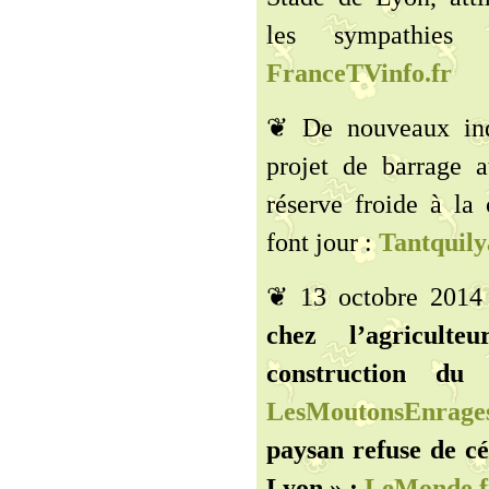
les sympathies
FranceTVinfo.fr
❦ De nouveaux indi
projet de barrage 
réserve froide à la 
font jour :
Tantquily
❦ 13 octobre 2014
chez l’agricult
construction d
LesMoutonsEnrages
paysan refuse de cé
Lyon.» :
LeMonde.f