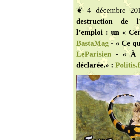
❦ 4 décembre 2
destruction de l
l’emploi : un « Cen
BastaMag
-
« Ce qu
LeParisien
-
« À 
déclarée.» :
Politis.