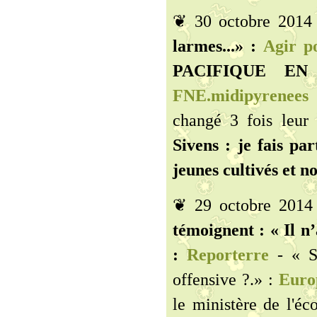
❦ 30 octobre 2014
larmes...» :
Agir po
PACIFIQUE EN
FNE.midipyrenees
-
changé 3 fois leur 
Sivens : je fais par
jeunes cultivés et no
❦ 29 octobre 2014
témoignent : « Il n’
:
Reporterre
- « Si
offensive ?.» :
Europ
le ministère de l'éc