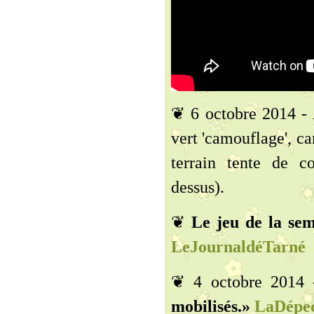
❦ 6 octobre 2014 - A
vert 'camouflage', c
terrain tente de c
dessus).
❦
Le jeu de la sem
LeJournaldéTarné
❦ 4 octobre 2014
mobilisés.»
LaDépec