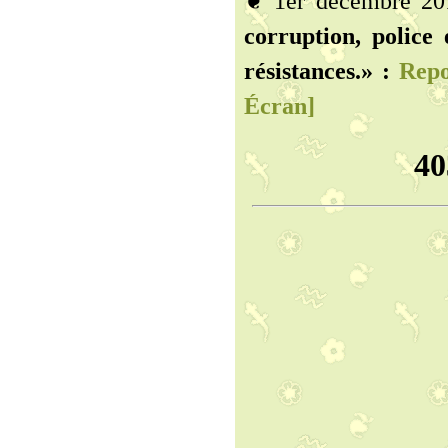
❦ 1er décembre 2
corruption, police 
résistances.» :
Repo
Écran]