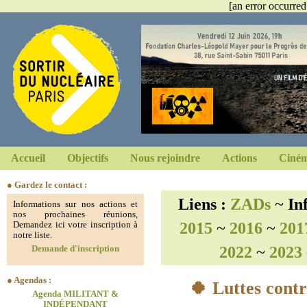
[an error occurred
Accueil
Objectifs
Nous rejoindre
Actions
Ciném
● Gardez le contact :
Liens :
ZADs
~
In
Informations sur nos actions et
nos prochaines réunions,
2015
~
2016
~
201
Demandez ici votre inscription à
notre liste.
2022
~
2023
Demande d'inscription
● Agendas :
🍀 Luttes contr
Agenda MILITANT &
INDÉPENDANT