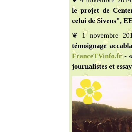
❦ 4 novembre 2014
le projet de Cent
celui de Sivens", E
❦ 1 novembre 20
témoignage accabla
FranceTVinfo.fr
-
«
journalistes et essay