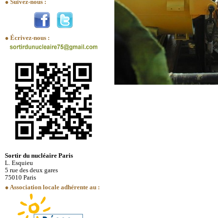
● Suivez-nous :
● Écrivez-nous :
Sortir du nucléaire Paris
L. Esquieu
5 rue des deux gares
75010 Paris
● Association locale adhérente au :