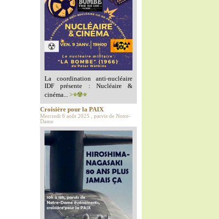
La coordination anti-nucléaire
IDF présente : Nucléaire &
cinéma...
>⭐️☢️⭐️
Croisière pour la PAIX
Mercredi 6 août 2025 , parvis de Notre-
Dame