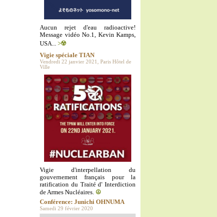
Aucun rejet d'eau radioactive!
Message vidéo No.1, Kevin Kamps,
USA...
>☢️
Vigie spéciale TIAN
Vendredi 22 janvier 2021, Paris Hôtel de
Ville
Vigie d'interpellation du
gouvernement français pour la
ratification du Traité d' Interdiction
de Armes Nucléaires.
☮️
Conférence: Junichi OHNUMA
Samedi 29 février 2020