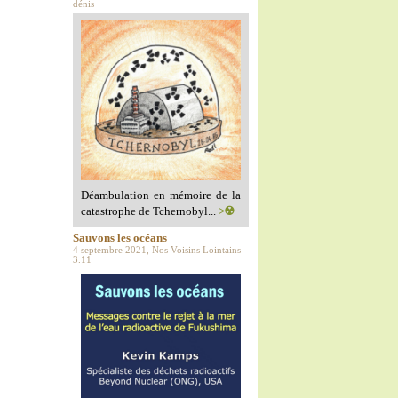
dénis
Déambulation en mémoire de la
catastrophe de Tchernobyl...
>☢️
Sauvons les océans
4 septembre 2021, Nos Voisins Lointains
3.11