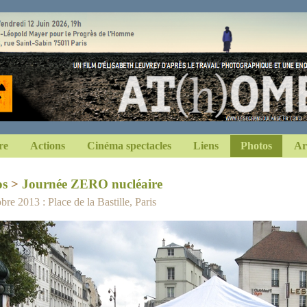
re
Actions
Cinéma spectacles
Liens
Photos
Ar
os
>
Journée ZERO nucléaire
bre 2013 : Place de la Bastille, Paris