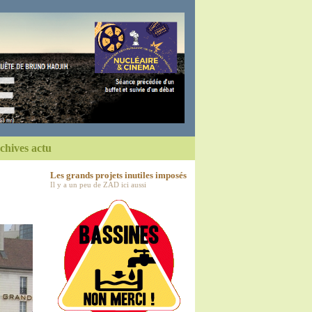
chives actu
Les grands projets inutiles imposés
Il y a un peu de ZAD ici aussi