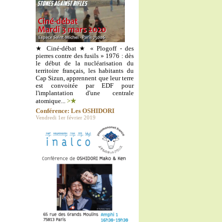
★ Ciné-débat ★ « Plogoff - des
pierres contre des fusils » 1976 : dès
le début de la nucléarisation du
territoire français, les habitants du
Cap Sizun, apprennent que leur terre
est convoitée par EDF pour
l'implantation d'une centrale
atomique...
>★
Conférence: Les OSHIDORI
Vendredi 1er février 2019