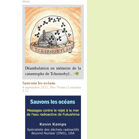
dénis
Déambulation en mémoire de la
catastrophe de Tchernobyl...
>☢️
Sauvons les océans
4 septembre 2021, Nos Voisins Lointains
3.11