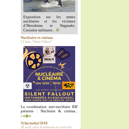
Exposition sur les armes
nucléaires et les victimes
d’Hiroshima et Nagasaki,
Croisière militante...
☮️
Nucléaire et cinéma
13 juin, "Silent Fallout"
La coordination anti-nucléaire IDF
présente : Nucléaire & cinéma...
>⭐️☢️⭐️
Tchernobyl DAY
26 avril, pour la mémoire et contre les