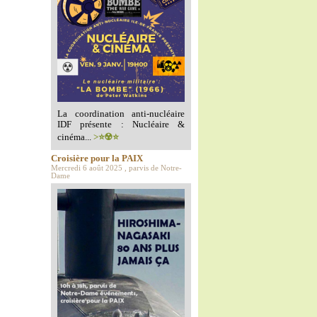
La coordination anti-nucléaire
IDF présente : Nucléaire &
cinéma...
>⭐️☢️⭐️
Croisière pour la PAIX
Mercredi 6 août 2025 , parvis de Notre-
Dame