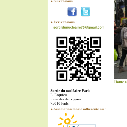
● Suivez-nous :
● Écrivez-nous :
Haute r
Sortir du nucléaire Paris
L. Esquieu
5 rue des deux gares
75010 Paris
● Association locale adhérente au :