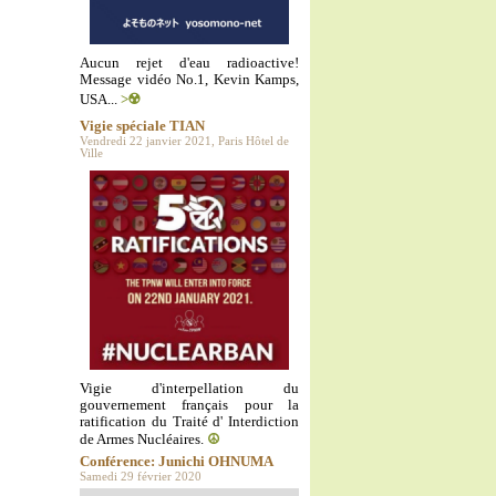
Aucun rejet d'eau radioactive!
Message vidéo No.1, Kevin Kamps,
USA...
>☢️
Vigie spéciale TIAN
Vendredi 22 janvier 2021, Paris Hôtel de
Ville
Vigie d'interpellation du
gouvernement français pour la
ratification du Traité d' Interdiction
de Armes Nucléaires.
☮️
Conférence: Junichi OHNUMA
Samedi 29 février 2020