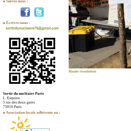
● Suivez-nous :
● Écrivez-nous :
Haute résolution
Sortir du nucléaire Paris
L. Esquieu
5 rue des deux gares
75010 Paris
● Association locale adhérente au :